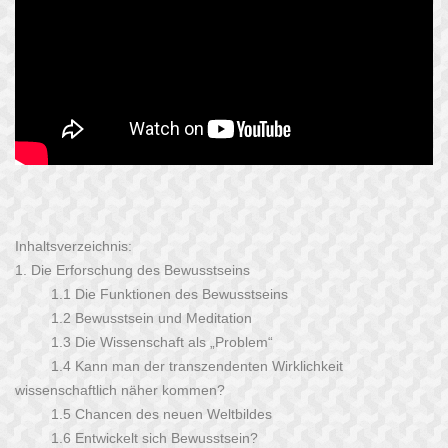
Inhaltsverzeichnis:
1.
Die Erforschung des Bewusstseins
1.1
Die Funktionen des Bewusstseins
1.2
Bewusstsein und Meditation
1.3
Die Wissenschaft als „Problem“
1.4
Kann man der transzendenten Wirklichkeit
wissenschaftlich näher kommen?
1.5
Chancen des neuen Weltbildes
1.6
Entwickelt sich Bewusstsein?