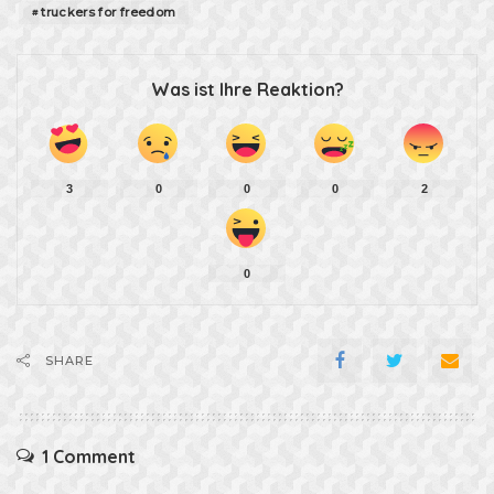
truckers for freedom
Was ist Ihre Reaktion?
3
0
0
0
2
0
SHARE
1 Comment