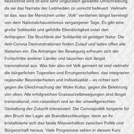
bezeichnet wird ist eine sehr unglücklich gewählte Umschreibung,
da sie das Narrativ der Leitmedien zu unrecht befeuert. Vielmehr
ist das, was die Menschen unter „Volk“ verstehen längst bereinigt
von dem Nationalchauvinismus vergangener Tage. Es gibt eine
große Solidarität und gefühlte Ebenbürtigkeit unter den
Anhängern. Die Bruchlinie der Solidarität ist geistiger Natur. Die
Anti-Corona Demonstrationen finden Zulauf und laden offen alle
Nationen ein. Die Anhänger der Bewegung erfreuen sich der
Fortschritte anderer Länder und tauschen sich längst
transnational aus. Was hier also mit Volk gemeint ist sind vielmehr
die bürgerlichen Tugenden und Errungenschaften, das integrieren
regionaler Besonderheiten und Individualität – es richtet sich
gegen die Gleichmachung der Woke Kultur, gegen die Belehrung
von oben. Alle erfolgreichen Graswurzelbewegungen sind längst
transnational, non-rassistisch und an der umweltgerechten
Gestaltung der Zukunft interessiert. Die Coronapolitik fungierte für
den Bruch der Lager als Brandbeschleuniger, denn an ihr
kristallisierte sich das fatale Missverhältnis zwischen Politik und
Bürgerschaft heraus. Viele Progressive sehen in diesem Kurs