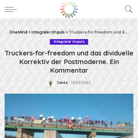
OneMind
>
Integraler Impuls
>
Truckers-for-freedom und das dividuelle Korrektiv der Postmoderne. Ein Kommentar
Integraler Impuls
Truckers-for-freedom und das dividuelle
Korrektiv der Postmoderne. Ein
Kommentar
Jonas
13/02/2022
Posted
by