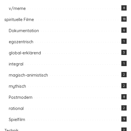
v/meme
8
spirituelle Filme
18
Dokumentation
6
egozentrisch
1
global-erklärend
3
integral
1
magisch-animistisch
2
mythisch
2
Postmodern
8
rational
2
Spielfilm
9
Technik
2