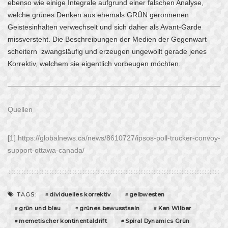
ebenso wie einige Integrale aufgrund einer falschen Analyse,
welche grünes Denken aus ehemals GRÜN geronnenen
Geistesinhalten verwechselt und sich daher als Avant-Garde
missversteht. Die Beschreibungen der Medien der Gegenwart
scheitern zwangsläufig und erzeugen ungewollt gerade jenes
Korrektiv, welchem sie eigentlich vorbeugen möchten.
Quellen
[1] https://globalnews.ca/news/8610727/ipsos-poll-trucker-convoy-
support-ottawa-canada/
dividuelles korrektiv
gelbwesten
TAGS:
grün und blau
grünes bewusstsein
Ken Wilber
memetischer kontinentaldrift
Spiral Dynamics Grün