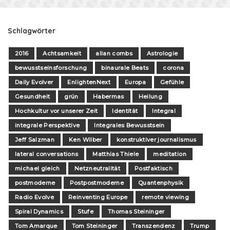
Schlagwörter
2016
Achtsamkeit
allan combs
Astrologie
bewusstseinsforschung
binaurale Beats
corona
Daily Evolver
EnlightenNext
Europa
Gefühle
Gesundheit
grün
Habermas
Heilung
Hochkultur vor unserer Zeit
Identität
Integral
integrale Perspektive
Integrales Bewusstsein
Jeff Salzman
Ken Wilber
konstruktiver journalismus
lateral conversations
Matthias Thiele
meditation
michael gleich
Netzneutralität
Postfaktisch
postmoderne
Postpostmoderne
Quantenphysik
Radio Evolve
Reinventing Europe
remote viewing
Spiral Dynamics
Stufe
Thomas Steininger
Tom Amarque
Tom Steininger
Transzendenz
Trump