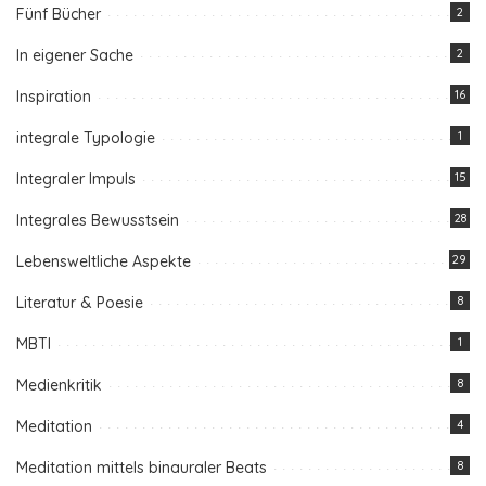
Fünf Bücher
2
In eigener Sache
2
Inspiration
16
integrale Typologie
1
Integraler Impuls
15
Integrales Bewusstsein
28
Lebensweltliche Aspekte
29
Literatur & Poesie
8
MBTI
1
Medienkritik
8
Meditation
4
Meditation mittels binauraler Beats
8