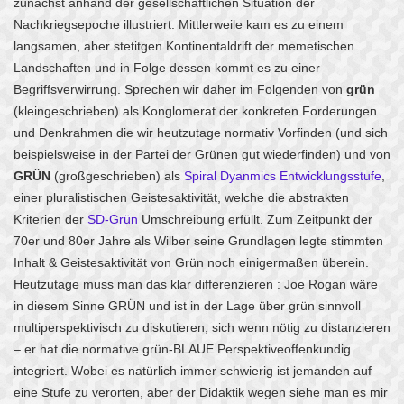
zunächst anhand der gesellschaftlichen Situation der
Nachkriegsepoche illustriert. Mittlerweile kam es zu einem
langsamen, aber stetitgen Kontinentaldrift der memetischen
Landschaften und in Folge dessen kommt es zu einer
Begriffsverwirrung. Sprechen wir daher im Folgenden von
grün
(kleingeschrieben) als Konglomerat der konkreten Forderungen
und Denkrahmen die wir heutzutage normativ Vorfinden (und sich
beispielsweise in der Partei der Grünen gut wiederfinden) und von
GRÜN
(großgeschrieben) als
Spiral Dyanmics Entwicklungsstufe
,
einer pluralistischen Geistesaktivität, welche die abstrakten
Kriterien der
SD-Grün
Umschreibung erfüllt. Zum Zeitpunkt der
70er und 80er Jahre als Wilber seine Grundlagen legte stimmten
Inhalt & Geistesaktivität von Grün noch einigermaßen überein.
Heutzutage muss man das klar differenzieren : Joe Rogan wäre
in diesem Sinne GRÜN und ist in der Lage über grün sinnvoll
multiperspektivisch zu diskutieren, sich wenn nötig zu distanzieren
– er hat die normative grün-BLAUE Perspektiveoffenkundig
integriert. Wobei es natürlich immer schwierig ist jemanden auf
eine Stufe zu verorten, aber der Didaktik wegen siehe man es mir