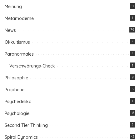
Meinung
11
Metamoderne
1
News
79
Okkultismus
4
Paranormales
4
Verschwörungs-Check
1
Philosophie
9
Prophetie
5
Psychedelika
1
Psychologie
18
Second Tier Thinking
2
Spiral Dynamics
42