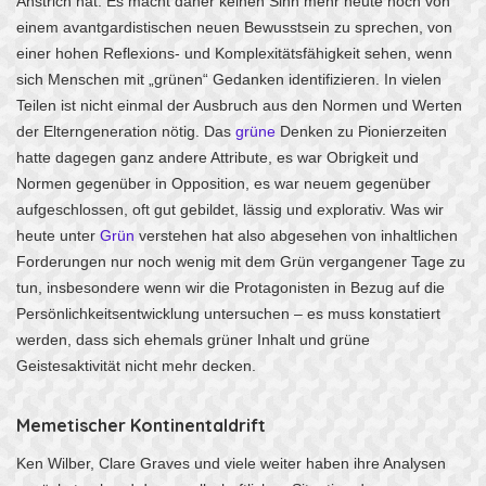
Anstrich hat. Es macht daher keinen Sinn mehr heute noch von
einem avantgardistischen neuen Bewusstsein zu sprechen, von
einer hohen Reflexions- und Komplexitätsfähigkeit sehen, wenn
sich Menschen mit „grünen“ Gedanken identifizieren. In vielen
Teilen ist nicht einmal der Ausbruch aus den Normen und Werten
der Elterngeneration nötig. Das
grüne
Denken zu Pionierzeiten
hatte dagegen ganz andere Attribute, es war Obrigkeit und
Normen gegenüber in Opposition, es war neuem gegenüber
aufgeschlossen, oft gut gebildet, lässig und explorativ. Was wir
heute unter
Grün
verstehen hat also abgesehen von inhaltlichen
Forderungen nur noch wenig mit dem Grün vergangener Tage zu
tun, insbesondere wenn wir die Protagonisten in Bezug auf die
Persönlichkeitsentwicklung untersuchen – es muss konstatiert
werden, dass sich ehemals grüner Inhalt und grüne
Geistesaktivität nicht mehr decken.
Memetischer Kontinentaldrift
Ken Wilber, Clare Graves und viele weiter haben ihre Analysen