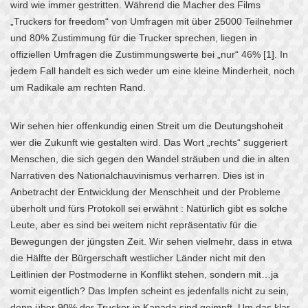
wird wie immer gestritten. Während die Macher des Films
„Truckers for freedom“ von Umfragen mit über 25000 Teilnehmer
und 80% Zustimmung für die Trucker sprechen, liegen in
offiziellen Umfragen die Zustimmungswerte bei „nur“ 46% [1]. In
jedem Fall handelt es sich weder um eine kleine Minderheit, noch
um Radikale am rechten Rand.
Wir sehen hier offenkundig einen Streit um die Deutungshoheit
wer die Zukunft wie gestalten wird. Das Wort „rechts“ suggeriert
Menschen, die sich gegen den Wandel sträuben und die in alten
Narrativen des Nationalchauvinismus verharren. Dies ist in
Anbetracht der Entwicklung der Menschheit und der Probleme
überholt und fürs Protokoll sei erwähnt : Natürlich gibt es solche
Leute, aber es sind bei weitem nicht repräsentativ für die
Bewegungen der jüngsten Zeit. Wir sehen vielmehr, dass in etwa
die Hälfte der Bürgerschaft westlicher Länder nicht mit den
Leitlinien der Postmoderne in Konflikt stehen
, sondern mit…ja
womit eigentlich? Das Impfen scheint es jedenfalls nicht zu sein,
denn über 90% der Trucker in Kanada sind geimpft. Um das klar