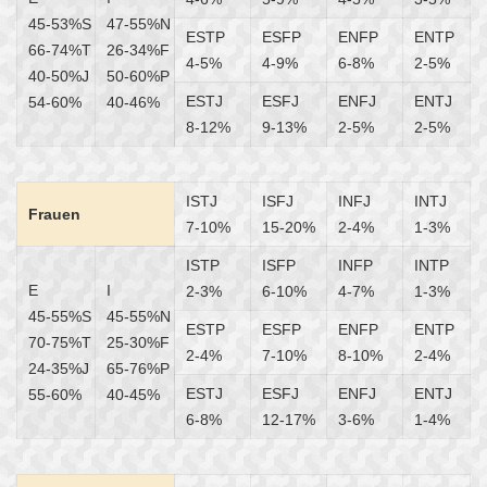
45-53%S
47-55%N
ESTP
ESFP
ENFP
ENTP
66-74%T
26-34%F
4-5%
4-9%
6-8%
2-5%
40-50%J
50-60%P
ESTJ
ESFJ
ENFJ
ENTJ
54-60%
40-46%
8-12%
9-13%
2-5%
2-5%
ISTJ
ISFJ
INFJ
INTJ
Frauen
7-10%
15-20%
2-4%
1-3%
ISTP
ISFP
INFP
INTP
E
I
2-3%
6-10%
4-7%
1-3%
45-55%S
45-55%N
ESTP
ESFP
ENFP
ENTP
70-75%T
25-30%F
2-4%
7-10%
8-10%
2-4%
24-35%J
65-76%P
ESTJ
ESFJ
ENFJ
ENTJ
55-60%
40-45%
6-8%
12-17%
3-6%
1-4%