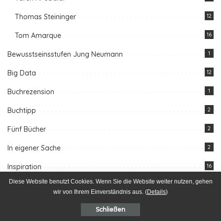
Thomas Steininger
12
Tom Amarque
16
Bewusstseinsstufen Jung Neumann
1
Big Data
12
Buchrezension
1
Buchtipp
2
Fünf Bücher
2
In eigener Sache
2
Inspiration
16
Diese Website benutzt Cookies. Wenn Sie die Website weiter nutzen, gehen
integrale Typologie
1
wir von Ihrem Einverständnis aus. (
Details
)
Integraler Impuls
15
Schließen