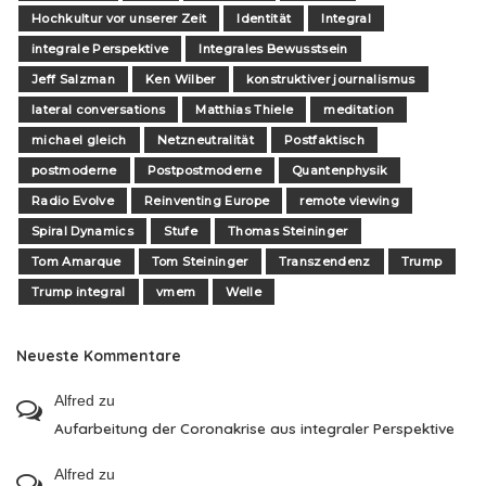
Hochkultur vor unserer Zeit
Identität
Integral
integrale Perspektive
Integrales Bewusstsein
Jeff Salzman
Ken Wilber
konstruktiver journalismus
lateral conversations
Matthias Thiele
meditation
michael gleich
Netzneutralität
Postfaktisch
postmoderne
Postpostmoderne
Quantenphysik
Radio Evolve
Reinventing Europe
remote viewing
Spiral Dynamics
Stufe
Thomas Steininger
Tom Amarque
Tom Steininger
Transzendenz
Trump
Trump integral
vmem
Welle
Neueste Kommentare
Alfred
zu
Aufarbeitung der Coronakrise aus integraler Perspektive
Alfred
zu