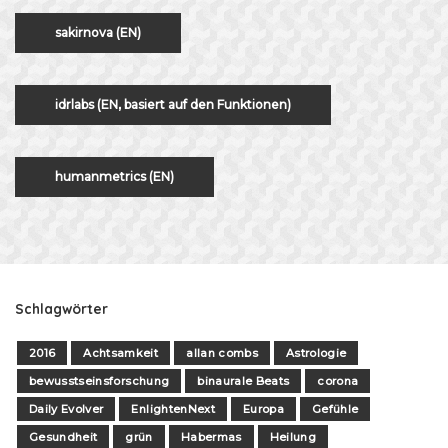
sakirnova (EN)
idrlabs (EN, basiert auf den Funktionen)
humanmetrics (EN)
Schlagwörter
2016
Achtsamkeit
allan combs
Astrologie
bewusstseinsforschung
binaurale Beats
corona
Daily Evolver
EnlightenNext
Europa
Gefühle
Gesundheit
grün
Habermas
Heilung