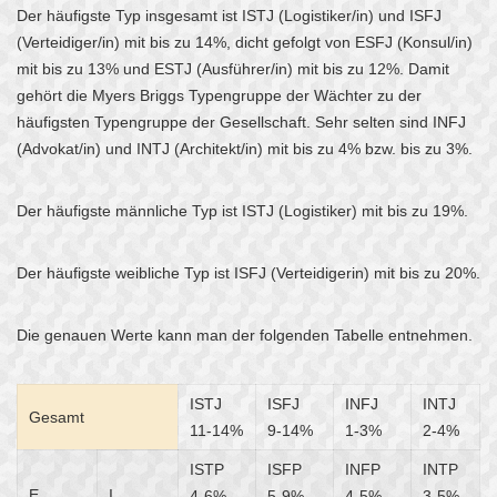
Der häufigste Typ insgesamt ist ISTJ (Logistiker/in) und ISFJ
(Verteidiger/in) mit bis zu 14%, dicht gefolgt von ESFJ (Konsul/in)
mit bis zu 13% und ESTJ (Ausführer/in) mit bis zu 12%. Damit
gehört die Myers Briggs Typengruppe der Wächter zu der
häufigsten Typengruppe der Gesellschaft. Sehr selten sind INFJ
(Advokat/in) und INTJ (Architekt/in) mit bis zu 4% bzw. bis zu 3%.
Der häufigste männliche Typ ist ISTJ (Logistiker) mit bis zu 19%.
Der häufigste weibliche Typ ist ISFJ (Verteidigerin) mit bis zu 20%.
Die genauen Werte kann man der folgenden Tabelle entnehmen.
ISTJ
ISFJ
INFJ
INTJ
Gesamt
11-14%
9-14%
1-3%
2-4%
ISTP
ISFP
INFP
INTP
E
I
4-6%
5-9%
4-5%
3-5%