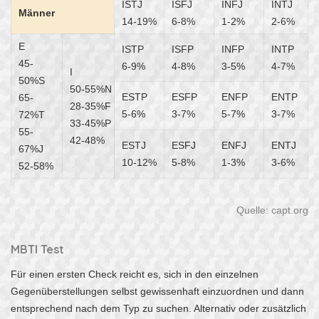
ISTJ
ISFJ
INFJ
INTJ
Männer
14-19%
6-8%
1-2%
2-6%
E
ISTP
ISFP
INFP
INTP
45-
6-9%
4-8%
3-5%
4-7%
I
50%S
50-55%N
ESTP
ESFP
ENFP
ENTP
65-
28-35%F
5-6%
3-7%
5-7%
3-7%
72%T
33-45%P
55-
42-48%
ESTJ
ESFJ
ENFJ
ENTJ
67%J
10-12%
5-8%
1-3%
3-6%
52-58%
Quelle: capt.org
MBTI Test
Für einen ersten Check reicht es, sich in den einzelnen
Gegenüberstellungen selbst gewissenhaft einzuordnen und dann
entsprechend nach dem Typ zu suchen. Alternativ oder zusätzlich