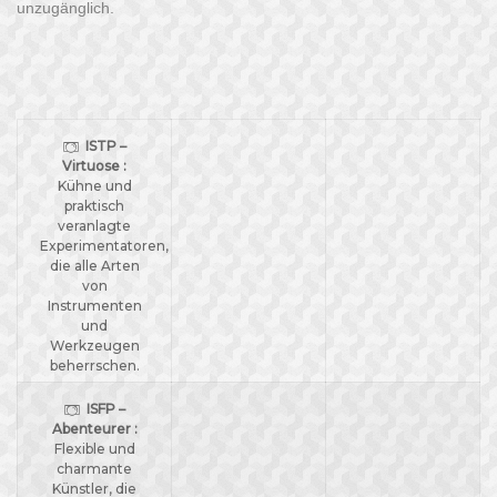
unzugänglich.
ISTP –
Virtuose :
Kühne und
praktisch
veranlagte
Experimentatoren,
die alle Arten
von
Instrumenten
und
Werkzeugen
beherrschen.
ISFP –
Abenteurer :
Flexible und
charmante
Künstler, die