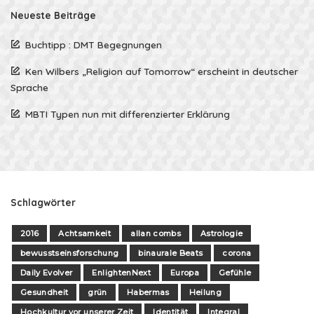
Neueste Beiträge
Buchtipp : DMT Begegnungen
Ken Wilbers „Religion auf Tomorrow“ erscheint in deutscher
Sprache
MBTI Typen nun mit differenzierter Erklärung
Schlagwörter
2016
Achtsamkeit
allan combs
Astrologie
bewusstseinsforschung
binaurale Beats
corona
Daily Evolver
EnlightenNext
Europa
Gefühle
Gesundheit
grün
Habermas
Heilung
Hochkultur vor unserer Zeit
Identität
Integral