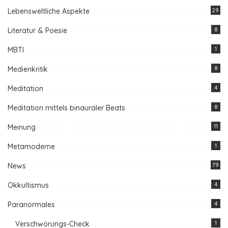
Lebensweltliche Aspekte
29
Literatur & Poesie
8
MBTI
1
Medienkritik
8
Meditation
4
Meditation mittels binauraler Beats
8
Meinung
11
Metamoderne
1
News
79
Okkultismus
4
Paranormales
4
Verschwörungs-Check
1