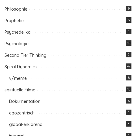
Philosophie
9
Prophetie
5
Psychedelika
1
Psychologie
18
Second Tier Thinking
2
Spiral Dynamics
42
v/meme
8
spirituelle Filme
18
Dokumentation
6
egozentrisch
1
global-erklärend
3
integral
1