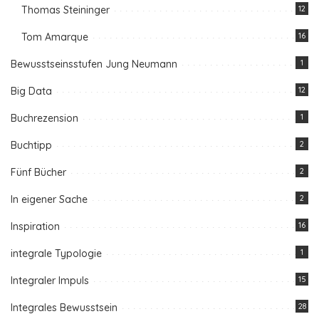
Thomas Steininger
12
Tom Amarque
16
Bewusstseinsstufen Jung Neumann
1
Big Data
12
Buchrezension
1
Buchtipp
2
Fünf Bücher
2
In eigener Sache
2
Inspiration
16
integrale Typologie
1
Integraler Impuls
15
Integrales Bewusstsein
28