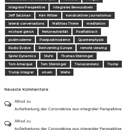
integrale Perspektive
Integrales Bewusstsein
Jeff Salzman
Ken Wilber
konstruktiver journalismus
lateral conversations
Matthias Thiele
meditation
michael gleich
Netzneutralität
Postfaktisch
postmoderne
Postpostmoderne
Quantenphysik
Radio Evolve
Reinventing Europe
remote viewing
Spiral Dynamics
Stufe
Thomas Steininger
Tom Amarque
Tom Steininger
Transzendenz
Trump
Trump integral
vmem
Welle
Neueste Kommentare
Alfred
zu
Aufarbeitung der Coronakrise aus integraler Perspektive
Alfred
zu
Aufarbeitung der Coronakrise aus integraler Perspektive