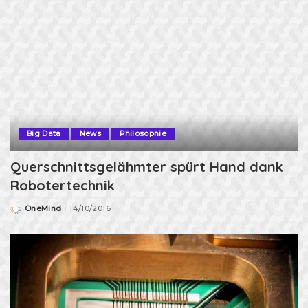
Big Data
News
Philosophie
Querschnittsgelähmter spürt Hand dank
Robotertechnik
OneMind
14/10/2016
Posted
by