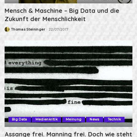
Mensch & Maschine – Big Data und die
Zukunft der Menschlichkeit
Thomas Steininger
22/07/2017
Posted
by
Big Data
Medienkritik
Meinung
News
Technik
Assange frei. Manning frei. Doch wie steht