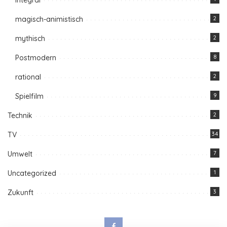
magisch-animistisch
2
mythisch
2
Postmodern
8
rational
2
Spielfilm
9
Technik
2
TV
34
Umwelt
7
Uncategorized
1
Zukunft
3