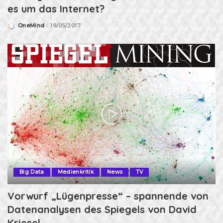
es um das Internet?
OneMind
19/05/2017
Posted
by
Big Data
Medienkritik
News
TV
Vorwurf „Lügenpresse“ – spannende von
Datenanalysen des Spiegels von David
Kriesel