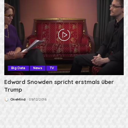
Big Data
News
TV
Edward Snowden spricht erstmals über
Trump
OneMind
09/12/2016
Posted
by