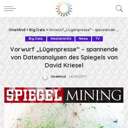
OneMind
>
Big Data
>
Vorwurf „Lügenpresse“ – spannende von Datenanalysen des Spiegels von David Kriesel
Big Data
Medienkritik
News
TV
Vorwurf „Lügenpresse“ – spannende
von Datenanalysen des Spiegels von
David Kriesel
OneMind
14/01/2017
Posted
by