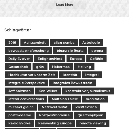
Load More
Schlagwörter
2016
Achtsamkeit
allan combs
Astrologie
bewusstseinsforschung
binaurale Beats
corona
Daily Evolver
EnlightenNext
Europa
Gefühle
Gesundheit
grün
Habermas
Heilung
Hochkultur vor unserer Zeit
Identität
Integral
integrale Perspektive
Integrales Bewusstsein
Jeff Salzman
Ken Wilber
konstruktiver journalismus
lateral conversations
Matthias Thiele
meditation
michael gleich
Netzneutralität
Postfaktisch
postmoderne
Postpostmoderne
Quantenphysik
Radio Evolve
Reinventing Europe
remote viewing