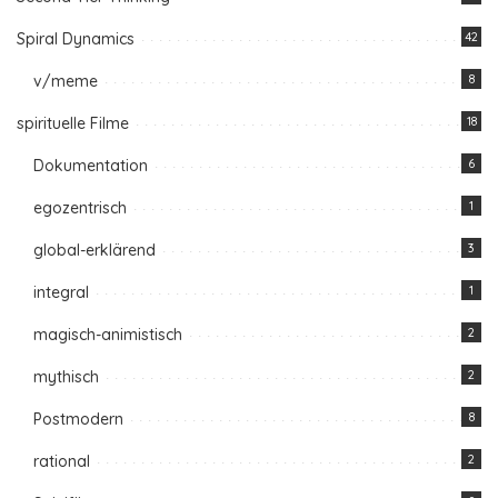
Spiral Dynamics
42
v/meme
8
spirituelle Filme
18
Dokumentation
6
egozentrisch
1
global-erklärend
3
integral
1
magisch-animistisch
2
mythisch
2
Postmodern
8
rational
2