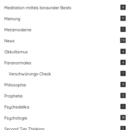
Meditation mittels binauraler Beats
8
Meinung
11
Metamoderne
1
News
79
Okkultismus
4
Paranormales
4
Verschwörungs-Check
1
Philosophie
9
Prophetie
5
Psychedelika
1
Psychologie
18
Second Tier Thinking
2