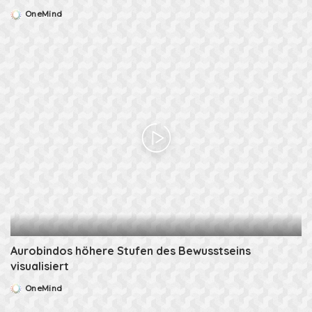
OneMind
Posted
by
Aurobindos höhere Stufen des Bewusstseins
visualisiert
OneMind
Posted
by