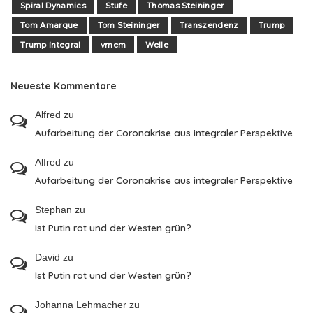
Spiral Dynamics
Stufe
Thomas Steininger
Tom Amarque
Tom Steininger
Transzendenz
Trump
Trump integral
vmem
Welle
Neueste Kommentare
Alfred
zu
Aufarbeitung der Coronakrise aus integraler Perspektive
Alfred
zu
Aufarbeitung der Coronakrise aus integraler Perspektive
Stephan
zu
Ist Putin rot und der Westen grün?
David
zu
Ist Putin rot und der Westen grün?
Johanna Lehmacher
zu