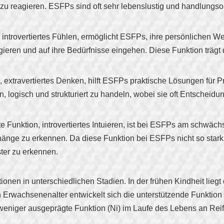
reagieren. ESFPs sind oft sehr lebenslustig und handlungsorie
n, introvertiertes Fühlen, ermöglicht ESFPs, ihre persönlichen W
ieren und auf ihre Bedürfnisse eingehen. Diese Funktion trägt
n, extravertiertes Denken, hilft ESFPs praktische Lösungen für 
n, logisch und strukturiert zu handeln, wobei sie oft Entscheidu
etzte Funktion, introvertiertes Intuieren, ist bei ESFPs am schwä
ge zu erkennen. Da diese Funktion bei ESFPs nicht so stark en
ter zu erkennen.
nen in unterschiedlichen Stadien. In der frühen Kindheit lieg
rwachsenenalter entwickelt sich die unterstützende Funktion (Fi
weniger ausgeprägte Funktion (Ni) im Laufe des Lebens an Reif