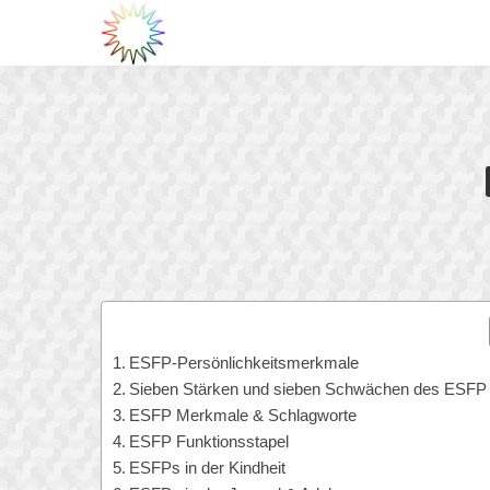
Stufen und Wellen
Stufe 1 Beige
Stufe 2 Purpur
Stufen und Wellen
Stufe 3 Rot
Stufe 4 Blau
Stufe 1 Beige
Stufe 5 Orange
Stufe 2 Purpur
Stufe 6 Grün
Stufe 3 Rot
Stufe 7 Gelb
Stufe 4 Blau
Stufe 8 Türkis und
Stufe 5 Orange
folgende
Stufe 6 Grün
Stufe 7 Gelb
ESFP-Persönlichkeitsmerkmale
Stufe 8 Türkis und
Sieben Stärken und sieben Schwächen des ESFP
folgende
ESFP Merkmale & Schlagworte
ESFP Funktionsstapel
ESFPs in der Kindheit