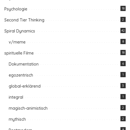
Psychologie
18
Second Tier Thinking
2
Spiral Dynamics
42
v/meme
8
spirituelle Filme
18
Dokumentation
6
egozentrisch
1
global-erklärend
3
integral
1
magisch-animistisch
2
mythisch
2
8