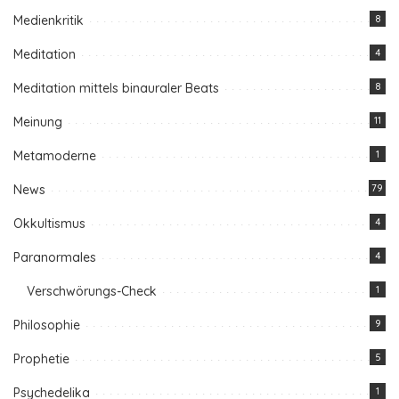
Medienkritik
8
Meditation
4
Meditation mittels binauraler Beats
8
Meinung
11
Metamoderne
1
News
79
Okkultismus
4
Paranormales
4
Verschwörungs-Check
1
Philosophie
9
Prophetie
5
Psychedelika
1