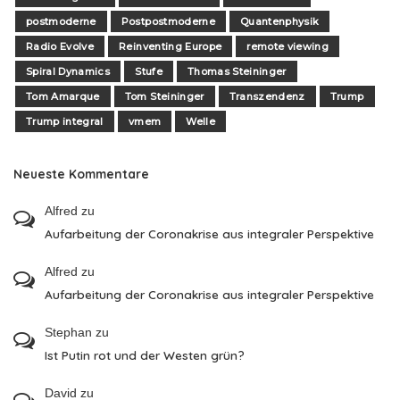
postmoderne
Postpostmoderne
Quantenphysik
Radio Evolve
Reinventing Europe
remote viewing
Spiral Dynamics
Stufe
Thomas Steininger
Tom Amarque
Tom Steininger
Transzendenz
Trump
Trump integral
vmem
Welle
Neueste Kommentare
Alfred
zu
Aufarbeitung der Coronakrise aus integraler Perspektive
Alfred
zu
Aufarbeitung der Coronakrise aus integraler Perspektive
Stephan
zu
Ist Putin rot und der Westen grün?
David
zu