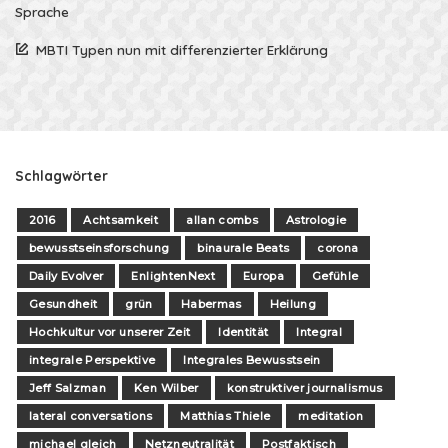
Sprache
MBTI Typen nun mit differenzierter Erklärung
Schlagwörter
2016
Achtsamkeit
allan combs
Astrologie
bewusstseinsforschung
binaurale Beats
corona
Daily Evolver
EnlightenNext
Europa
Gefühle
Gesundheit
grün
Habermas
Heilung
Hochkultur vor unserer Zeit
Identität
Integral
integrale Perspektive
Integrales Bewusstsein
Jeff Salzman
Ken Wilber
konstruktiver journalismus
lateral conversations
Matthias Thiele
meditation
michael gleich
Netzneutralität
Postfaktisch