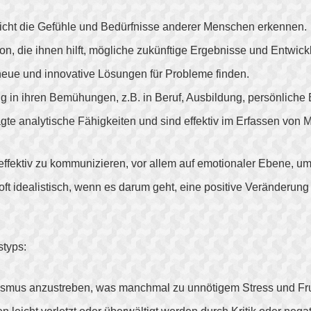
icht die Gefühle und Bedürfnisse anderer Menschen erkennen.
uition, die ihnen hilft, mögliche zukünftige Ergebnisse und Entw
 neue und innovative Lösungen für Probleme finden.
ebig in ihren Bemühungen, z.B. in Beruf, Ausbildung, persönlic
gte analytische Fähigkeiten und sind effektiv im Erfassen v
effektiv zu kommunizieren, vor allem auf emotionaler Ebene, um
oft idealistisch, wenn es darum geht, eine positive Veränderun
typs:
nismus anzustreben, was manchmal zu unnötigem Stress und Fru