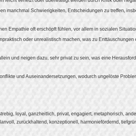
nen leicht verletzt oder überwältigt werden durch Kritik oder neg
en manchmal Schwierigkeiten, Entscheidungen zu treffen, ins
hen Empathie oft erschöpft fühlen, vor allem in sozialen Situa
unpraktisch oder unrealistisch machen, was zu Enttäuschungen 
h allein und neigen dazu, sehr privat zu sein, was eine Herausf
t Konflikte und Auseinandersetzungen, wodurch ungelöste Prob
lstrebig, loyal, ganzheitlich, privat, engagiert, metaphorisch, and
anvoll, zurückhaltend, konzeptionell, harmoniefördernd, tiefgrün