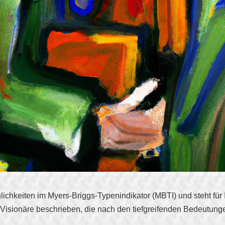
chkeiten im Myers-Briggs-Typenindikator (MBTI) und steht für Intr
nd Visionäre beschrieben, die nach den tiefgreifenden Bedeutu