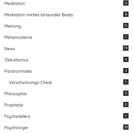
Meditation
4
Meditation mittels binauraler Beats
8
Meinung
11
Metamoderne
1
News
79
Okkultismus
4
Paranormales
4
Verschwörungs-Check
1
Philosophie
9
Prophetie
5
Psychedelika
1
Psychologie
18