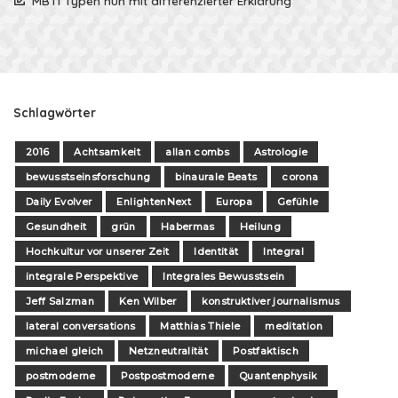
MBTI Typen nun mit differenzierter Erklärung
Schlagwörter
2016
Achtsamkeit
allan combs
Astrologie
bewusstseinsforschung
binaurale Beats
corona
Daily Evolver
EnlightenNext
Europa
Gefühle
Gesundheit
grün
Habermas
Heilung
Hochkultur vor unserer Zeit
Identität
Integral
integrale Perspektive
Integrales Bewusstsein
Jeff Salzman
Ken Wilber
konstruktiver journalismus
lateral conversations
Matthias Thiele
meditation
michael gleich
Netzneutralität
Postfaktisch
postmoderne
Postpostmoderne
Quantenphysik