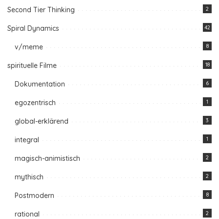
Second Tier Thinking
2
Spiral Dynamics
42
v/meme
8
spirituelle Filme
18
Dokumentation
6
egozentrisch
1
global-erklärend
3
integral
1
magisch-animistisch
2
mythisch
2
Postmodern
8
rational
2