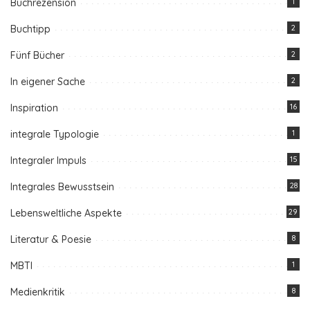
Buchrezension
1
Buchtipp
2
Fünf Bücher
2
In eigener Sache
2
Inspiration
16
integrale Typologie
1
Integraler Impuls
15
Integrales Bewusstsein
28
Lebensweltliche Aspekte
29
Literatur & Poesie
8
MBTI
1
Medienkritik
8