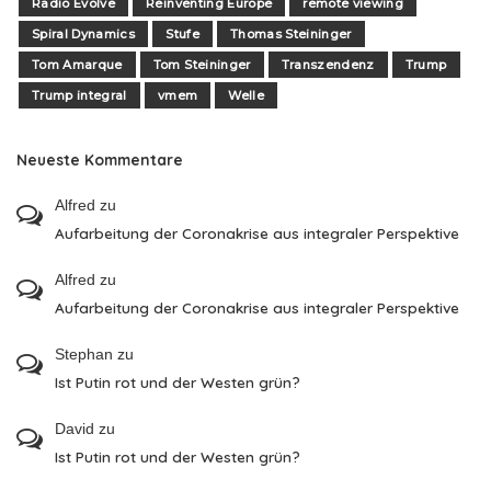
Radio Evolve
Reinventing Europe
remote viewing
Spiral Dynamics
Stufe
Thomas Steininger
Tom Amarque
Tom Steininger
Transzendenz
Trump
Trump integral
vmem
Welle
Neueste Kommentare
Alfred
zu
Aufarbeitung der Coronakrise aus integraler Perspektive
Alfred
zu
Aufarbeitung der Coronakrise aus integraler Perspektive
Stephan
zu
Ist Putin rot und der Westen grün?
David
zu
Ist Putin rot und der Westen grün?