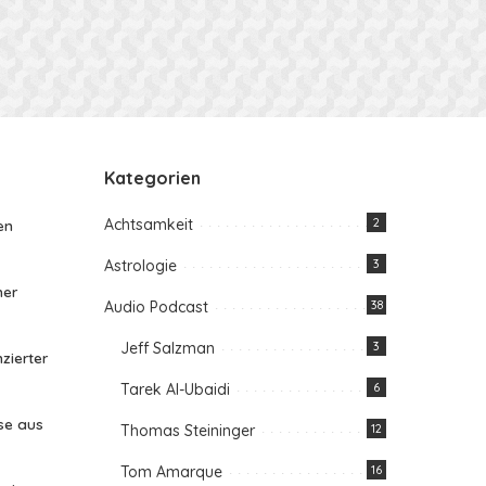
Kategorien
Achtsamkeit
2
en
Astrologie
3
her
Audio Podcast
38
Jeff Salzman
3
zierter
Tarek Al-Ubaidi
6
se aus
Thomas Steininger
12
Tom Amarque
16