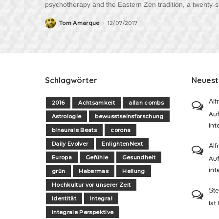
psychotherapy and the Eastern Zen tradition, a twenty-si
Tom Amarque
12/07/2017
Posted
by
Schlagwörter
Neues
Alf
2016
Achtsamkeit
allan combs
Auf
Astrologie
bewusstseinsforschung
int
binaurale Beats
corona
Daily Evolver
EnlightenNext
Alf
Europa
Gefühle
Gesundheit
Auf
int
grün
Habermas
Heilung
Hochkultur vor unserer Zeit
St
Identität
Integral
Ist
integrale Perspektive