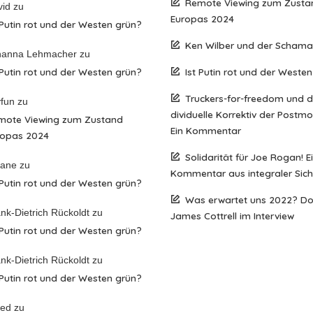
Remote Viewing zum Zusta
vid
zu
Europas 2024
 Putin rot und der Westen grün?
Ken Wilber und der Scham
hanna Lehmacher
zu
 Putin rot und der Westen grün?
Ist Putin rot und der Weste
Truckers-for-freedom und 
fun
zu
dividuelle Korrektiv der Postm
mote Viewing zum Zustand
Ein Kommentar
ropas 2024
Solidarität für Joe Rogan! E
iane
zu
Kommentar aus integraler Sich
 Putin rot und der Westen grün?
Was erwartet uns 2022? D
nk-Dietrich Rückoldt
zu
James Cottrell im Interview
 Putin rot und der Westen grün?
nk-Dietrich Rückoldt
zu
 Putin rot und der Westen grün?
red
zu