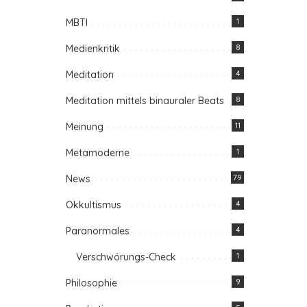
MBTI
1
Medienkritik
8
Meditation
4
Meditation mittels binauraler Beats
8
Meinung
11
Metamoderne
1
News
79
Okkultismus
4
Paranormales
4
Verschwörungs-Check
1
Philosophie
9