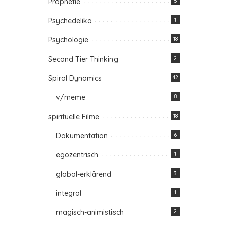
Prophetie
5
Psychedelika
1
Psychologie
18
Second Tier Thinking
2
Spiral Dynamics
42
v/meme
8
spirituelle Filme
18
Dokumentation
6
egozentrisch
1
global-erklärend
3
integral
1
magisch-animistisch
2