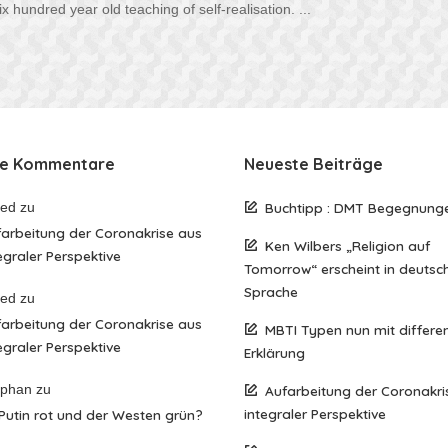
x hundred year old teaching of self-realisation.
...
te Kommentare
Neueste Beiträge
red
zu
Buchtipp : DMT Begegnung
arbeitung der Coronakrise aus
Ken Wilbers „Religion auf
egraler Perspektive
Tomorrow“ erscheint in deutsc
Sprache
red
zu
arbeitung der Coronakrise aus
MBTI Typen nun mit differen
egraler Perspektive
Erklärung
ephan
zu
Aufarbeitung der Coronakri
integraler Perspektive
 Putin rot und der Westen grün?