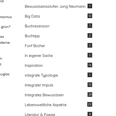
nd
Bewusstseinsstufen Jung Neumann
1
Big Data
12
anismus
Buchrezension
1
n grün?
Buchtipp
2
das
oderne.
Fünf Bücher
2
In eigener Sache
2
in
t
Inspiration
16
ouglas
integrale Typologie
1
Integraler Impuls
15
Integrales Bewusstsein
28
Lebensweltliche Aspekte
29
Literatur & Poesie
8