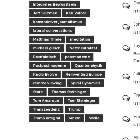
Da
Integrales Bewusstsein
Ist
Jeff Salzman
Ken Wilber
konstruktiver journalismus
Jo
lateral conversations
Ist
Matthias Thiele
meditation
Tay
michael gleich
Netzneutralität
Re
Postfaktisch
postmoderne
Eu
Postpostmoderne
Quantenphysik
Jul
Radio Evolve
Reinventing Europe
Ist
remote viewing
Spiral Dynamics
Stufe
Thomas Steininger
Fra
Tom Amarque
Tom Steininger
Ist
Transzendenz
Trump
Fra
Trump integral
vmem
Welle
Ist
Alf