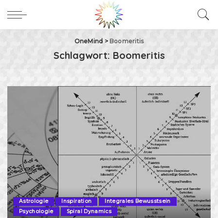
OneMind
>
Boomeritis
Schlagwort:
Boomeritis
Astrologie
Inspiration
Integrales Bewusstsein
Psychologie
Spiral Dynamics