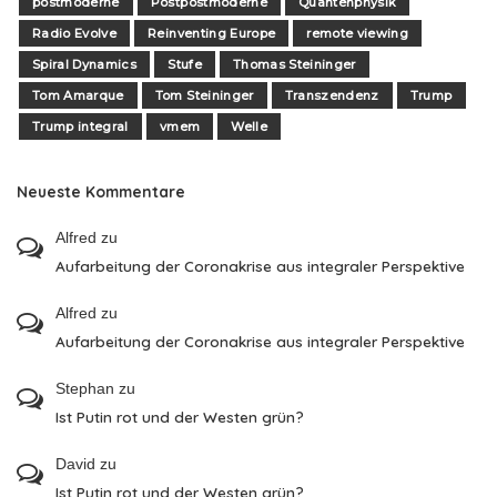
postmoderne
Postpostmoderne
Quantenphysik
Radio Evolve
Reinventing Europe
remote viewing
Spiral Dynamics
Stufe
Thomas Steininger
Tom Amarque
Tom Steininger
Transzendenz
Trump
Trump integral
vmem
Welle
Neueste Kommentare
Alfred
zu
Aufarbeitung der Coronakrise aus integraler Perspektive
Alfred
zu
Aufarbeitung der Coronakrise aus integraler Perspektive
Stephan
zu
Ist Putin rot und der Westen grün?
David
zu
Ist Putin rot und der Westen grün?