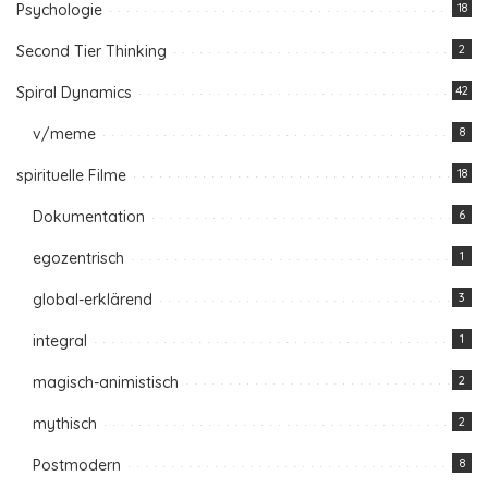
Psychologie
18
Second Tier Thinking
2
Spiral Dynamics
42
v/meme
8
spirituelle Filme
18
Dokumentation
6
egozentrisch
1
global-erklärend
3
integral
1
magisch-animistisch
2
mythisch
2
Postmodern
8