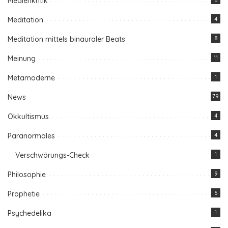
Medienkritik
Meditation
4
Meditation mittels binauraler Beats
8
Meinung
11
Metamoderne
1
News
79
Okkultismus
4
Paranormales
4
Verschwörungs-Check
1
Philosophie
9
Prophetie
5
Psychedelika
1