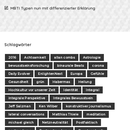
MBTI Typen nun mit differenzierter Erklärung
Schlagwörter
2016
Achtsamkeit
allan combs
Astrologie
bewusstseinsforschung
binaurale Beats
corona
Daily Evolver
EnlightenNext
Europa
Gefühle
Gesundheit
grün
Habermas
Heilung
Hochkultur vor unserer Zeit
Identität
Integral
integrale Perspektive
Integrales Bewusstsein
Jeff Salzman
Ken Wilber
konstruktiver journalismus
lateral conversations
Matthias Thiele
meditation
michael gleich
Netzneutralität
Postfaktisch