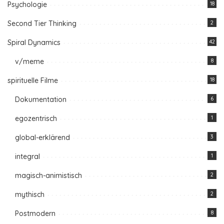
Psychologie
18
Second Tier Thinking
2
Spiral Dynamics
42
v/meme
8
spirituelle Filme
18
Dokumentation
6
egozentrisch
1
global-erklärend
3
integral
1
magisch-animistisch
2
mythisch
2
Postmodern
8