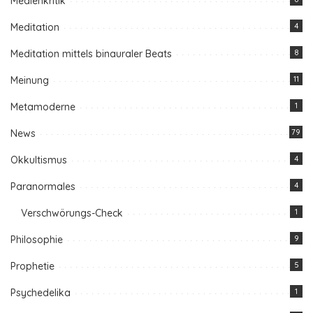
Medienkritik
Meditation
4
Meditation mittels binauraler Beats
8
Meinung
11
Metamoderne
1
News
79
Okkultismus
4
Paranormales
4
Verschwörungs-Check
1
Philosophie
9
Prophetie
5
Psychedelika
1