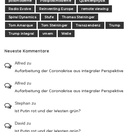
postmoderne
Postpostmoderne
Quantenphysik
Radio Evolve
Reinventing Europe
remote viewing
Spiral Dynamics
Stufe
Thomas Steininger
Tom Amarque
Tom Steininger
Transzendenz
Trump
Trump integral
vmem
Welle
Neueste Kommentare
Alfred
zu
Aufarbeitung der Coronakrise aus integraler Perspektive
Alfred
zu
Aufarbeitung der Coronakrise aus integraler Perspektive
Stephan
zu
Ist Putin rot und der Westen grün?
David
zu
Ist Putin rot und der Westen grün?