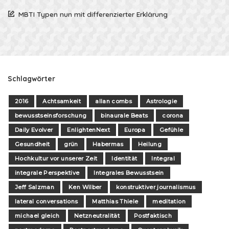
MBTI Typen nun mit differenzierter Erklärung
Schlagwörter
2016
Achtsamkeit
allan combs
Astrologie
bewusstseinsforschung
binaurale Beats
corona
Daily Evolver
EnlightenNext
Europa
Gefühle
Gesundheit
grün
Habermas
Heilung
Hochkultur vor unserer Zeit
Identität
Integral
integrale Perspektive
Integrales Bewusstsein
Jeff Salzman
Ken Wilber
konstruktiver journalismus
lateral conversations
Matthias Thiele
meditation
michael gleich
Netzneutralität
Postfaktisch