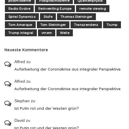
postmoderne
Postpostmoderne
Quantenphysik
Radio Evolve
Reinventing Europe
remote viewing
Spiral Dynamics
Stufe
Thomas Steininger
Tom Amarque
Tom Steininger
Transzendenz
Trump
Trump integral
vmem
Welle
Neueste Kommentare
Alfred
zu
Aufarbeitung der Coronakrise aus integraler Perspektive
Alfred
zu
Aufarbeitung der Coronakrise aus integraler Perspektive
Stephan
zu
Ist Putin rot und der Westen grün?
David
zu
Ist Putin rot und der Westen grün?