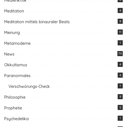
Medienkritik
Meditation
4
Meditation mittels binauraler Beats
8
Meinung
11
Metamoderne
1
News
79
Okkultismus
4
Paranormales
4
Verschwörungs-Check
1
Philosophie
9
Prophetie
5
Psychedelika
1