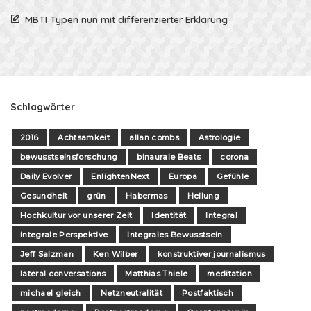
MBTI Typen nun mit differenzierter Erklärung
Schlagwörter
2016
Achtsamkeit
allan combs
Astrologie
bewusstseinsforschung
binaurale Beats
corona
Daily Evolver
EnlightenNext
Europa
Gefühle
Gesundheit
grün
Habermas
Heilung
Hochkultur vor unserer Zeit
Identität
Integral
integrale Perspektive
Integrales Bewusstsein
Jeff Salzman
Ken Wilber
konstruktiver journalismus
lateral conversations
Matthias Thiele
meditation
michael gleich
Netzneutralität
Postfaktisch