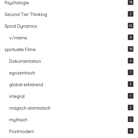
Psychologie
18
Second Tier Thinking
2
Spiral Dynamics
42
v/meme
8
spirituelle Filme
18
Dokumentation
6
egozentrisch
1
global-erklärend
3
integral
1
magisch-animistisch
2
mythisch
2
Postmodern
8