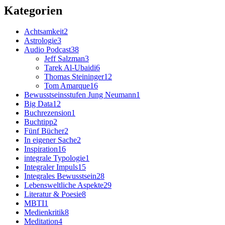
Kategorien
Achtsamkeit
2
Astrologie
3
Audio Podcast
38
Jeff Salzman
3
Tarek Al-Ubaidi
6
Thomas Steininger
12
Tom Amarque
16
Bewusstseinsstufen Jung Neumann
1
Big Data
12
Buchrezension
1
Buchtipp
2
Fünf Bücher
2
In eigener Sache
2
Inspiration
16
integrale Typologie
1
Integraler Impuls
15
Integrales Bewusstsein
28
Lebensweltliche Aspekte
29
Literatur & Poesie
8
MBTI
1
Medienkritik
8
Meditation
4