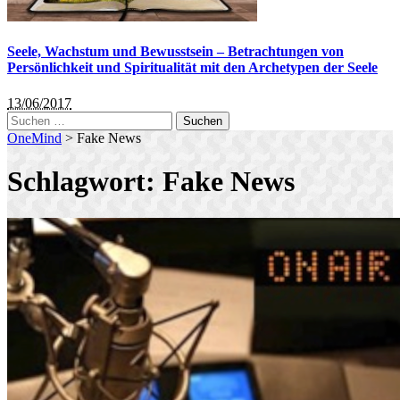
Seele, Wachstum und Bewusstsein – Betrachtungen von
Persönlichkeit und Spiritualität mit den Archetypen der Seele
13/06/2017
Suchen
nach:
OneMind
>
Fake News
Schlagwort:
Fake News