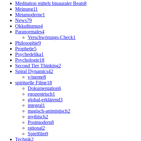
Meditation mittels binauraler Beats
8
Meinung
11
Metamoderne
1
News
79
Okkultismus
4
Paranormales
4
Verschwörungs-Check
1
Philosophie
9
Prophetie
5
Psychedelika
1
Psychologie
18
Second Tier Thinking
2
Spiral Dynamics
42
v/meme
8
spirituelle Filme
18
Dokumentation
6
egozentrisch
1
global-erklärend
3
integral
1
magisch-animistisch
2
mythisch
2
Postmodern
8
rational
2
Spielfilm
9
Technik
2