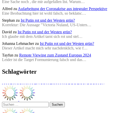
Eine Sache noch , die mir aufgefallen list. Warum…
Alfred
zu
Aufarbeitung der Coronakrise aus integraler Perspektive
Eine Beobachtung hier ist wohl falsch, so beklatsc…
Stephan
zu
Ist Putin rot und der Westen grün?
Korrektur: Die Aussage "Victoria Nuland, US-Unters…
David
zu
Ist Putin rot und der Westen grün?
Ich glaube mit dem Artikel tarnt sich rot und stel…
Johanna Lehmacher
zu
Ist Putin rot und der Westen grün?
Dieser Artikel macht mich sehr nachdenklich, wie f…
Tayfun
zu
Remote Viewing zum Zustand Europas 2024
Leider ist die Target Formumierung falsch und das…
Schlagwörter
2016
Achtsamkeit
allan combs
Astrologie
bewusstseinsforschung
binaurale Beats
corona
Daily Evolver
EnlightenNext
Europa
Gefühle
Gesundheit
grün
Habermas
Heilung
Hochkultur vor unserer Zeit
Identität
Integral
integrale Perspektive
Integrales Bewusstsein
Jeff Salzman
Ken Wilber
konstruktiver journalismus
lateral conversations
Matthias Thiele
meditation
michael gleich
Netzneutralität
Postfaktisch
postmoderne
Postpostmoderne
Quantenphysik
Radio Evolve
Reinventing Europe
remote viewing
Spiral Dynamics
Stufe
Thomas Steininger
Tom Amarque
Tom Steininger
Transzendenz
Trump
Trump integral
vmem
Welle
Suchen
nach: