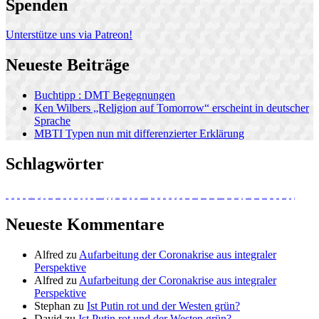
Spenden
Unterstütze uns via Patreon!
Neueste Beiträge
Buchtipp : DMT Begegnungen
Ken Wilbers „Religion auf Tomorrow“ erscheint in deutscher
Sprache
MBTI Typen nun mit differenzierter Erklärung
Schlagwörter
2016
Achtsamkeit
allan combs
Astrologie
bewusstseinsforschung
binaurale Beats
corona
Daily Evolver
EnlightenNext
Europa
Gefühle
Gesundheit
grün
Habermas
Heilung
Hochkultur vor unserer Zeit
Identität
Integral
integrale Perspektive
Integrales Bewusstsein
Jeff Salzman
Ken Wilber
konstruktiver journalismus
lateral conversations
Matthias Thiele
meditation
michael gleich
Netzneutralität
Postfaktisch
postmoderne
Postpostmoderne
Quantenphysik
Radio Evolve
Reinventing Europe
remote viewing
Spiral Dynamics
Stufe
Thomas Steininger
Tom Amarque
Tom Steininger
Transzendenz
Trump
Trump integral
vmem
Welle
Neueste Kommentare
Alfred
zu
Aufarbeitung der Coronakrise aus integraler
Perspektive
Alfred
zu
Aufarbeitung der Coronakrise aus integraler
Perspektive
Stephan
zu
Ist Putin rot und der Westen grün?
David
zu
Ist Putin rot und der Westen grün?