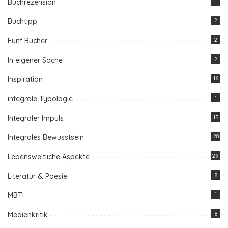
Buchrezension
1
Buchtipp
2
Fünf Bücher
2
In eigener Sache
2
Inspiration
16
integrale Typologie
1
Integraler Impuls
15
Integrales Bewusstsein
28
Lebensweltliche Aspekte
29
Literatur & Poesie
8
MBTI
1
Medienkritik
8