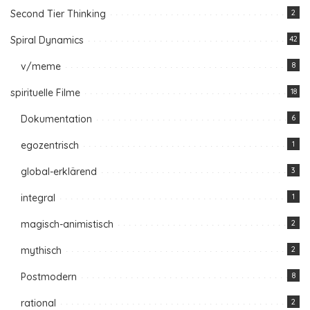
Second Tier Thinking
2
Spiral Dynamics
42
v/meme
8
spirituelle Filme
18
Dokumentation
6
egozentrisch
1
global-erklärend
3
integral
1
magisch-animistisch
2
mythisch
2
Postmodern
8
rational
2