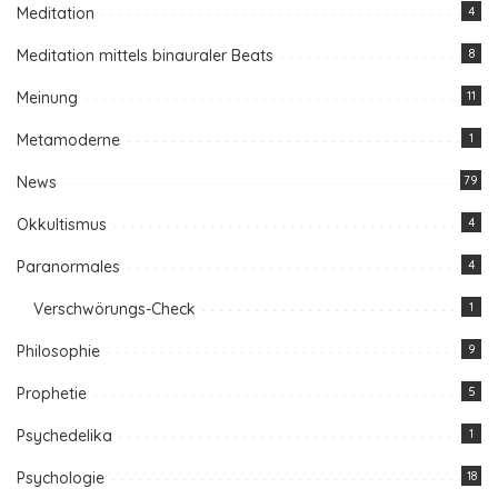
Meditation
4
Meditation mittels binauraler Beats
8
Meinung
11
Metamoderne
1
News
79
Okkultismus
4
Paranormales
4
Verschwörungs-Check
1
Philosophie
9
Prophetie
5
Psychedelika
1
Psychologie
18