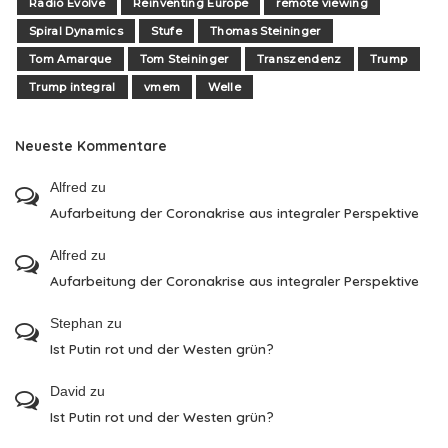
Radio Evolve
Reinventing Europe
remote viewing
Spiral Dynamics
Stufe
Thomas Steininger
Tom Amarque
Tom Steininger
Transzendenz
Trump
Trump integral
vmem
Welle
Neueste Kommentare
Alfred
zu
Aufarbeitung der Coronakrise aus integraler Perspektive
Alfred
zu
Aufarbeitung der Coronakrise aus integraler Perspektive
Stephan
zu
Ist Putin rot und der Westen grün?
David
zu
Ist Putin rot und der Westen grün?