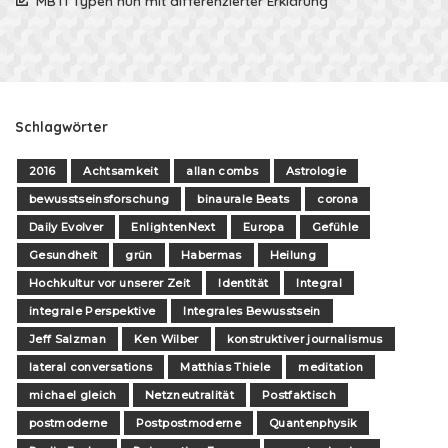
MBTI Typen nun mit differenzierter Erklärung
Schlagwörter
2016
Achtsamkeit
allan combs
Astrologie
bewusstseinsforschung
binaurale Beats
corona
Daily Evolver
EnlightenNext
Europa
Gefühle
Gesundheit
grün
Habermas
Heilung
Hochkultur vor unserer Zeit
Identität
Integral
integrale Perspektive
Integrales Bewusstsein
Jeff Salzman
Ken Wilber
konstruktiver journalismus
lateral conversations
Matthias Thiele
meditation
michael gleich
Netzneutralität
Postfaktisch
postmoderne
Postpostmoderne
Quantenphysik