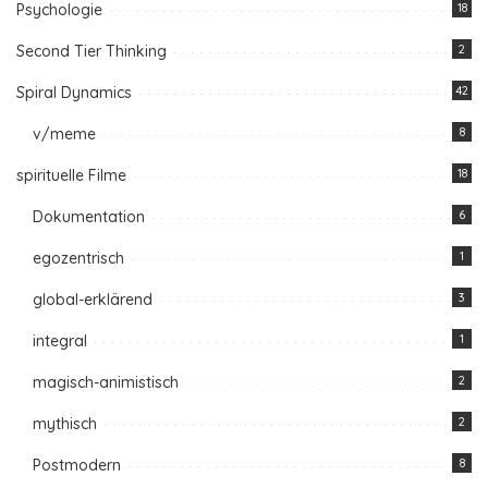
Psychologie
18
Second Tier Thinking
2
Spiral Dynamics
42
v/meme
8
spirituelle Filme
18
Dokumentation
6
egozentrisch
1
global-erklärend
3
integral
1
magisch-animistisch
2
mythisch
2
Postmodern
8