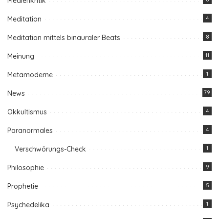
Medienkritik
Meditation
4
Meditation mittels binauraler Beats
8
Meinung
11
Metamoderne
1
News
79
Okkultismus
4
Paranormales
4
Verschwörungs-Check
1
Philosophie
9
Prophetie
5
Psychedelika
1