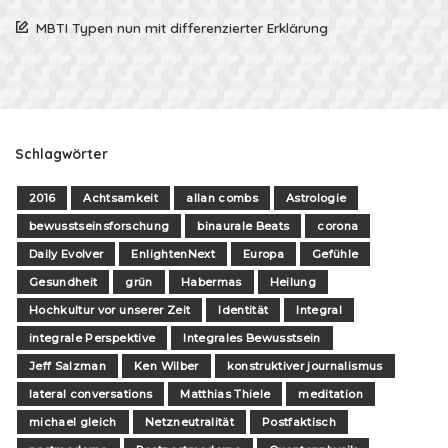
MBTI Typen nun mit differenzierter Erklärung
Schlagwörter
2016
Achtsamkeit
allan combs
Astrologie
bewusstseinsforschung
binaurale Beats
corona
Daily Evolver
EnlightenNext
Europa
Gefühle
Gesundheit
grün
Habermas
Heilung
Hochkultur vor unserer Zeit
Identität
Integral
integrale Perspektive
Integrales Bewusstsein
Jeff Salzman
Ken Wilber
konstruktiver journalismus
lateral conversations
Matthias Thiele
meditation
michael gleich
Netzneutralität
Postfaktisch