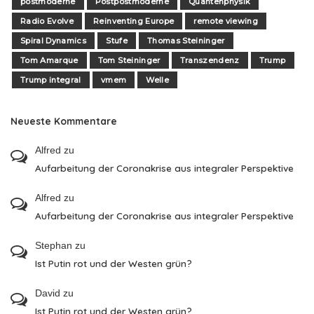
postmoderne
Postpostmoderne
Quantenphysik
Radio Evolve
Reinventing Europe
remote viewing
Spiral Dynamics
Stufe
Thomas Steininger
Tom Amarque
Tom Steininger
Transzendenz
Trump
Trump integral
vmem
Welle
Neueste Kommentare
Alfred
zu
Aufarbeitung der Coronakrise aus integraler Perspektive
Alfred
zu
Aufarbeitung der Coronakrise aus integraler Perspektive
Stephan
zu
Ist Putin rot und der Westen grün?
David
zu
Ist Putin rot und der Westen grün?