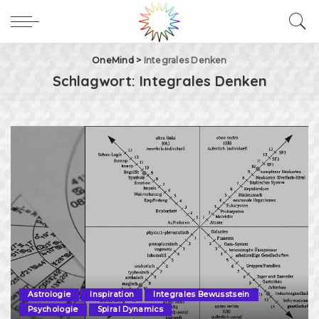
OneMind
>
Integrales Denken
Schlagwort:
Integrales Denken
Astrologie
Inspiration
Integrales Bewusstsein
Psychologie
Spiral Dynamics