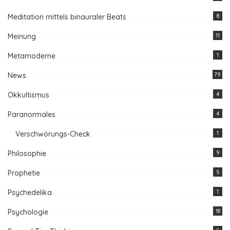
Meditation mittels binauraler Beats
8
Meinung
11
Metamoderne
1
News
79
Okkultismus
4
Paranormales
4
Verschwörungs-Check
1
Philosophie
9
Prophetie
5
Psychedelika
1
Psychologie
18