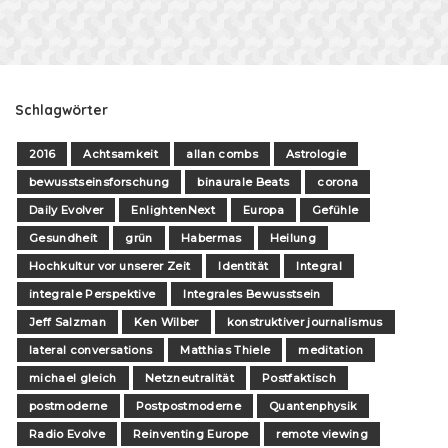
Schlagwörter
2016
Achtsamkeit
allan combs
Astrologie
bewusstseinsforschung
binaurale Beats
corona
Daily Evolver
EnlightenNext
Europa
Gefühle
Gesundheit
grün
Habermas
Heilung
Hochkultur vor unserer Zeit
Identität
Integral
integrale Perspektive
Integrales Bewusstsein
Jeff Salzman
Ken Wilber
konstruktiver journalismus
lateral conversations
Matthias Thiele
meditation
michael gleich
Netzneutralität
Postfaktisch
postmoderne
Postpostmoderne
Quantenphysik
Radio Evolve
Reinventing Europe
remote viewing