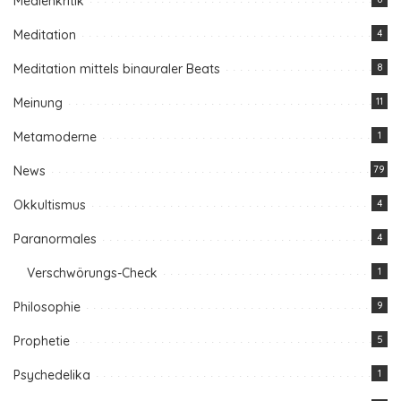
Medienkritik
Meditation
4
Meditation mittels binauraler Beats
8
Meinung
11
Metamoderne
1
News
79
Okkultismus
4
Paranormales
4
Verschwörungs-Check
1
Philosophie
9
Prophetie
5
Psychedelika
1