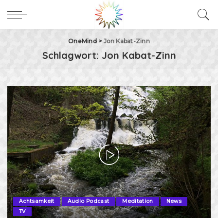
OneMind
>
Jon Kabat-Zinn
Schlagwort:
Jon Kabat-Zinn
Achtsamkeit
Audio Podcast
Meditation
News
TV