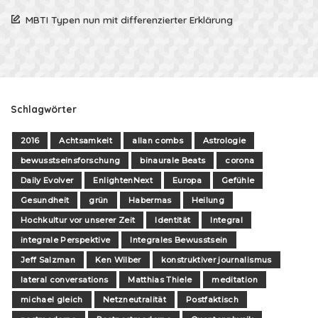
MBTI Typen nun mit differenzierter Erklärung
Schlagwörter
2016
Achtsamkeit
allan combs
Astrologie
bewusstseinsforschung
binaurale Beats
corona
Daily Evolver
EnlightenNext
Europa
Gefühle
Gesundheit
grün
Habermas
Heilung
Hochkultur vor unserer Zeit
Identität
Integral
integrale Perspektive
Integrales Bewusstsein
Jeff Salzman
Ken Wilber
konstruktiver journalismus
lateral conversations
Matthias Thiele
meditation
michael gleich
Netzneutralität
Postfaktisch