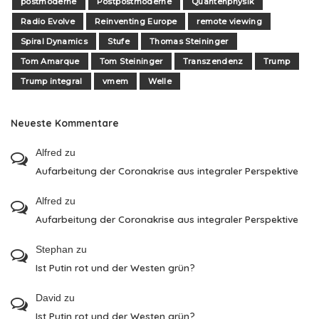
postmoderne
Postpostmoderne
Quantenphysik
Radio Evolve
Reinventing Europe
remote viewing
Spiral Dynamics
Stufe
Thomas Steininger
Tom Amarque
Tom Steininger
Transzendenz
Trump
Trump integral
vmem
Welle
Neueste Kommentare
Alfred
zu
Aufarbeitung der Coronakrise aus integraler Perspektive
Alfred
zu
Aufarbeitung der Coronakrise aus integraler Perspektive
Stephan
zu
Ist Putin rot und der Westen grün?
David
zu
Ist Putin rot und der Westen grün?