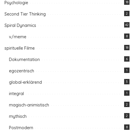
Psychologie
18
Second Tier Thinking
2
Spiral Dynamics
42
v/meme
8
spirituelle Filme
18
Dokumentation
6
egozentrisch
1
global-erklärend
3
integral
1
magisch-animistisch
2
mythisch
2
Postmodern
8