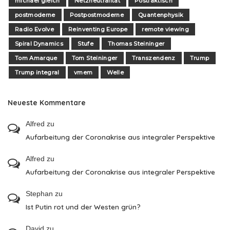
michael gleich
Netzneutralität
Postfaktisch
postmoderne
Postpostmoderne
Quantenphysik
Radio Evolve
Reinventing Europe
remote viewing
Spiral Dynamics
Stufe
Thomas Steininger
Tom Amarque
Tom Steininger
Transzendenz
Trump
Trump integral
vmem
Welle
Neueste Kommentare
Alfred
zu
Aufarbeitung der Coronakrise aus integraler Perspektive
Alfred
zu
Aufarbeitung der Coronakrise aus integraler Perspektive
Stephan
zu
Ist Putin rot und der Westen grün?
David
zu