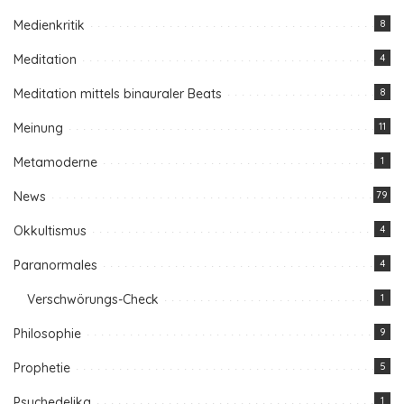
Medienkritik
8
Meditation
4
Meditation mittels binauraler Beats
8
Meinung
11
Metamoderne
1
News
79
Okkultismus
4
Paranormales
4
Verschwörungs-Check
1
Philosophie
9
Prophetie
5
Psychedelika
1