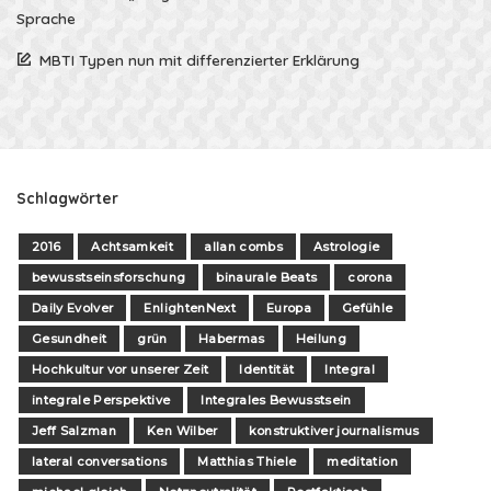
Sprache
MBTI Typen nun mit differenzierter Erklärung
Schlagwörter
2016
Achtsamkeit
allan combs
Astrologie
bewusstseinsforschung
binaurale Beats
corona
Daily Evolver
EnlightenNext
Europa
Gefühle
Gesundheit
grün
Habermas
Heilung
Hochkultur vor unserer Zeit
Identität
Integral
integrale Perspektive
Integrales Bewusstsein
Jeff Salzman
Ken Wilber
konstruktiver journalismus
lateral conversations
Matthias Thiele
meditation