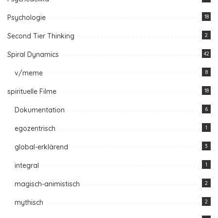
Psychologie
18
Second Tier Thinking
2
Spiral Dynamics
42
v/meme
8
spirituelle Filme
18
Dokumentation
6
egozentrisch
1
global-erklärend
3
integral
1
magisch-animistisch
2
mythisch
2