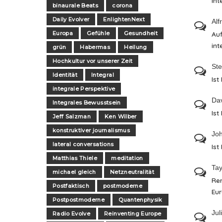
int
binaurale Beats
corona
Daily Evolver
EnlightenNext
Alf
Europa
Gefühle
Gesundheit
Auf
int
grün
Habermas
Heilung
Hochkultur vor unserer Zeit
St
Identität
Integral
Ist
integrale Perspektive
Da
Integrales Bewusstsein
Ist
Jeff Salzman
Ken Wilber
konstruktiver journalismus
Jo
lateral conversations
Ist
Matthias Thiele
meditation
Tay
michael gleich
Netzneutralität
Re
Postfaktisch
postmoderne
Eu
Postpostmoderne
Quantenphysik
Jul
Radio Evolve
Reinventing Europe