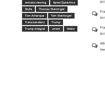
Ist
remote viewing
Spiral Dynamics
Stufe
Thomas Steininger
Fra
Tom Amarque
Tom Steininger
Ist
Transzendenz
Trump
Fra
Trump integral
vmem
Welle
Ist
Alf
Ha