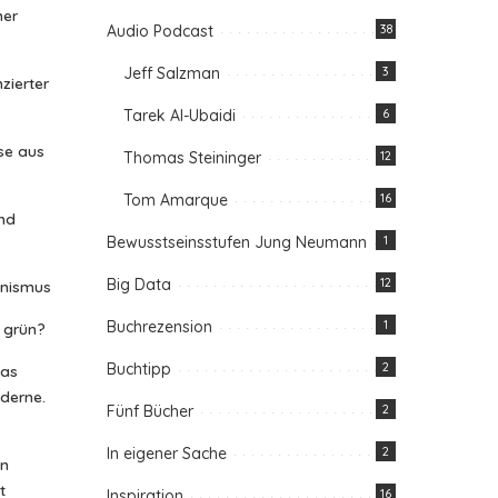
her
Audio Podcast
38
Jeff Salzman
3
zierter
Tarek Al-Ubaidi
6
se aus
Thomas Steininger
12
Tom Amarque
16
nd
Bewusstseinsstufen Jung Neumann
1
Big Data
12
anismus
Buchrezension
1
n grün?
Buchtipp
2
das
oderne.
Fünf Bücher
2
In eigener Sache
2
in
t
Inspiration
16