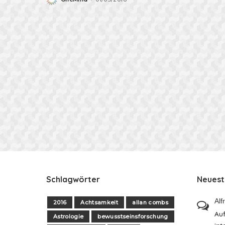
Posted
by
Schlagwörter
Neues
Alf
2016
Achtsamkeit
allan combs
Auf
Astrologie
bewusstseinsforschung