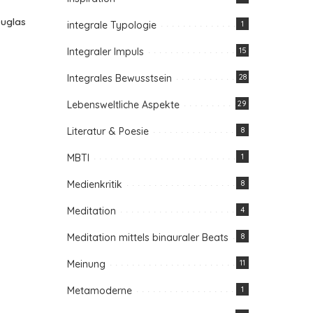
ouglas
integrale Typologie
1
Integraler Impuls
15
Integrales Bewusstsein
28
Lebensweltliche Aspekte
29
Literatur & Poesie
8
MBTI
1
Medienkritik
8
Meditation
4
Meditation mittels binauraler Beats
8
Meinung
11
Metamoderne
1