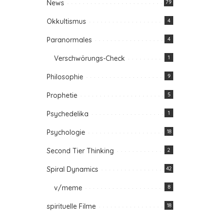
News
79
Okkultismus
4
Paranormales
4
Verschwörungs-Check
1
Philosophie
9
Prophetie
5
Psychedelika
1
Psychologie
18
Second Tier Thinking
2
Spiral Dynamics
42
v/meme
8
spirituelle Filme
18