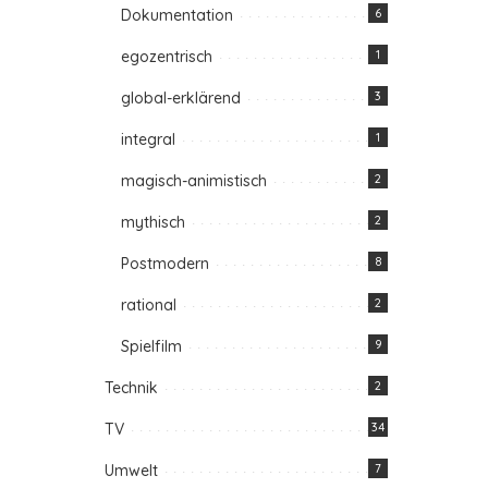
Dokumentation
6
egozentrisch
1
global-erklärend
3
integral
1
magisch-animistisch
2
mythisch
2
Postmodern
8
rational
2
Spielfilm
9
Technik
2
TV
34
Umwelt
7