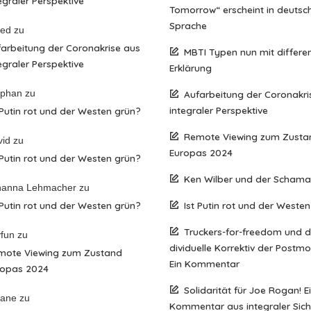
egraler Perspektive
Tomorrow“ erscheint in deutsc
Sprache
red
zu
arbeitung der Coronakrise aus
MBTI Typen nun mit differen
egraler Perspektive
Erklärung
ephan
zu
Aufarbeitung der Coronakri
integraler Perspektive
 Putin rot und der Westen grün?
Remote Viewing zum Zusta
vid
zu
Europas 2024
 Putin rot und der Westen grün?
Ken Wilber und der Scham
hanna Lehmacher
zu
 Putin rot und der Westen grün?
Ist Putin rot und der Weste
Truckers-for-freedom und 
fun
zu
dividuelle Korrektiv der Postm
mote Viewing zum Zustand
Ein Kommentar
ropas 2024
Solidarität für Joe Rogan! E
iane
zu
Kommentar aus integraler Sich