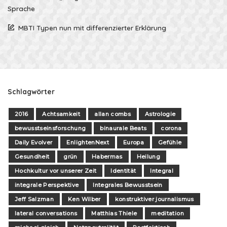
Sprache
MBTI Typen nun mit differenzierter Erklärung
Schlagwörter
2016
Achtsamkeit
allan combs
Astrologie
bewusstseinsforschung
binaurale Beats
corona
Daily Evolver
EnlightenNext
Europa
Gefühle
Gesundheit
grün
Habermas
Heilung
Hochkultur vor unserer Zeit
Identität
Integral
integrale Perspektive
Integrales Bewusstsein
Jeff Salzman
Ken Wilber
konstruktiver journalismus
lateral conversations
Matthias Thiele
meditation