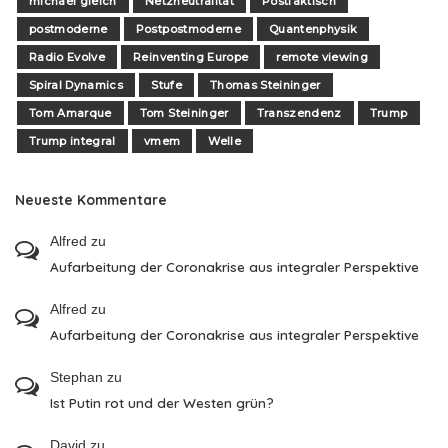
michael gleich
Netzneutralität
Postfaktisch
postmoderne
Postpostmoderne
Quantenphysik
Radio Evolve
Reinventing Europe
remote viewing
Spiral Dynamics
Stufe
Thomas Steininger
Tom Amarque
Tom Steininger
Transzendenz
Trump
Trump integral
vmem
Welle
Neueste Kommentare
Alfred
zu
Aufarbeitung der Coronakrise aus integraler Perspektive
Alfred
zu
Aufarbeitung der Coronakrise aus integraler Perspektive
Stephan
zu
Ist Putin rot und der Westen grün?
David
zu