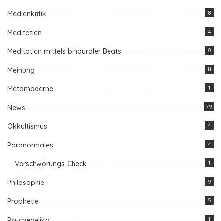
Medienkritik
8
Meditation
4
Meditation mittels binauraler Beats
8
Meinung
11
Metamoderne
1
News
79
Okkultismus
4
Paranormales
4
Verschwörungs-Check
1
Philosophie
9
Prophetie
5
Psychedelika
1