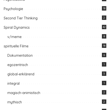
Psychologie
18
Second Tier Thinking
2
Spiral Dynamics
42
v/meme
8
spirituelle Filme
18
Dokumentation
6
egozentrisch
1
global-erklärend
3
integral
1
magisch-animistisch
2
mythisch
2