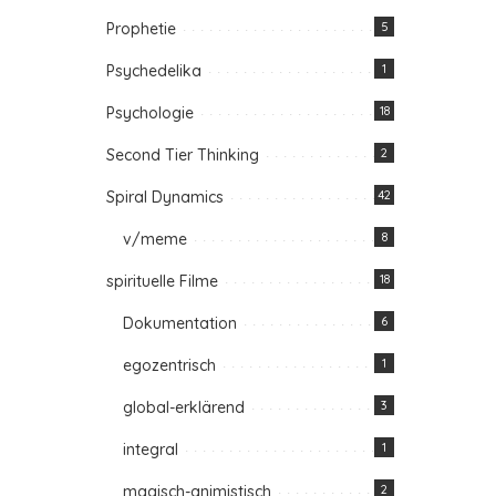
Prophetie
5
Psychedelika
1
Psychologie
18
Second Tier Thinking
2
Spiral Dynamics
42
v/meme
8
spirituelle Filme
18
Dokumentation
6
egozentrisch
1
global-erklärend
3
integral
1
magisch-animistisch
2