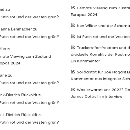
Remote Viewing zum Zusta
vid
zu
Europas 2024
 Putin rot und der Westen grün?
Ken Wilber und der Scham
hanna Lehmacher
zu
 Putin rot und der Westen grün?
Ist Putin rot und der Weste
Truckers-for-freedom und 
fun
zu
dividuelle Korrektiv der Postm
mote Viewing zum Zustand
Ein Kommentar
ropas 2024
Solidarität für Joe Rogan! E
iane
zu
Kommentar aus integraler Sich
 Putin rot und der Westen grün?
Was erwartet uns 2022? D
nk-Dietrich Rückoldt
zu
James Cottrell im Interview
 Putin rot und der Westen grün?
nk-Dietrich Rückoldt
zu
 Putin rot und der Westen grün?