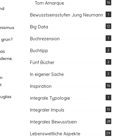
Tom Amarque
16
nd
Bewusstseinsstufen Jung Neumann
1
Big Data
12
anismus
Buchrezension
1
n grün?
Buchtipp
2
das
oderne.
Fünf Bücher
2
In eigener Sache
2
in
t
Inspiration
16
ouglas
integrale Typologie
1
Integraler Impuls
15
Integrales Bewusstsein
28
Lebensweltliche Aspekte
29