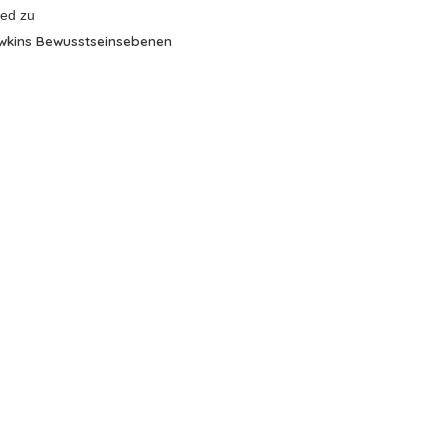
red
zu
wkins Bewusstseinsebenen