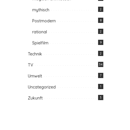
mythisch
2
Postmodern
8
rational
2
Spielfilm
9
Technik
2
TV
34
Umwelt
7
Uncategorized
1
Zukunft
3