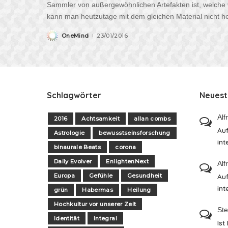
Sammler von außergewöhnlichen Artefakten ist, welche 
kann man heutzutage mit dem gleichen Material nicht he
OneMind
23/01/2016
Posted
by
Schlagwörter
Neues
Alf
2016
Achtsamkeit
allan combs
Auf
Astrologie
bewusstseinsforschung
int
binaurale Beats
corona
Daily Evolver
EnlightenNext
Alf
Europa
Gefühle
Gesundheit
Auf
int
grün
Habermas
Heilung
Hochkultur vor unserer Zeit
St
Identität
Integral
Ist