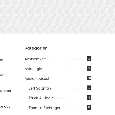
Kategorien
Achtsamkeit
2
en
Astrologie
3
her
Audio Podcast
38
Jeff Salzman
3
zierter
Tarek Al-Ubaidi
6
se aus
Thomas Steininger
12