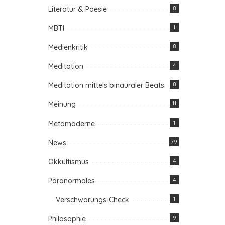
Literatur & Poesie
8
MBTI
1
Medienkritik
8
Meditation
4
Meditation mittels binauraler Beats
8
Meinung
11
Metamoderne
1
News
79
Okkultismus
4
Paranormales
4
Verschwörungs-Check
1
Philosophie
9