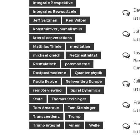
integrale Perspektive
Da
Integrales Bewusstsein
Ist
Jeff Salzman
Ken Wilber
konstruktiver journalismus
Jo
lateral conversations
Ist
Matthias Thiele
meditation
Tay
michael gleich
Netzneutralität
Re
Postfaktisch
postmoderne
Eu
Postpostmoderne
Quantenphysik
Jul
Radio Evolve
Reinventing Europe
Ist
remote viewing
Spiral Dynamics
Stufe
Thomas Steininger
Fra
Tom Amarque
Tom Steininger
Ist
Transzendenz
Trump
Fra
Trump integral
vmem
Welle
Ist