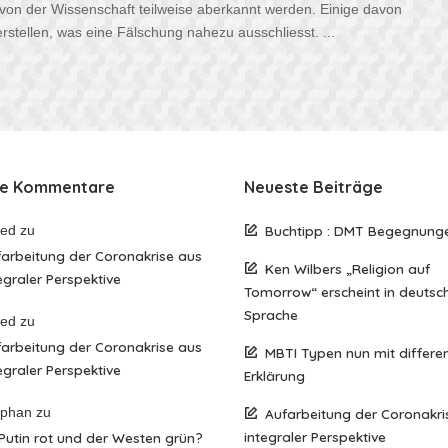
von der Wissenschaft teilweise aberkannt werden. Einige davon
rstellen, was eine Fälschung nahezu ausschliesst.
...
te Kommentare
Neueste Beiträge
red
zu
Buchtipp : DMT Begegnung
arbeitung der Coronakrise aus
Ken Wilbers „Religion auf
egraler Perspektive
Tomorrow“ erscheint in deutsc
Sprache
red
zu
arbeitung der Coronakrise aus
MBTI Typen nun mit differen
egraler Perspektive
Erklärung
ephan
zu
Aufarbeitung der Coronakri
integraler Perspektive
 Putin rot und der Westen grün?