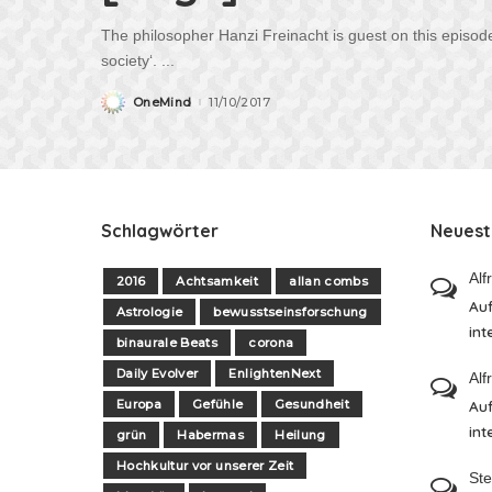
The philosopher Hanzi Freinacht is guest on this episode
society‘.
...
OneMind
11/10/2017
Posted
by
Schlagwörter
Neues
Alf
2016
Achtsamkeit
allan combs
Auf
Astrologie
bewusstseinsforschung
int
binaurale Beats
corona
Daily Evolver
EnlightenNext
Alf
Europa
Gefühle
Gesundheit
Auf
int
grün
Habermas
Heilung
Hochkultur vor unserer Zeit
St