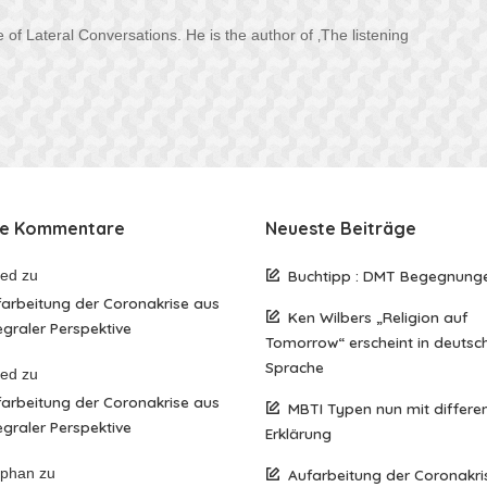
 of Lateral Conversations. He is the author of ‚The listening
te Kommentare
Neueste Beiträge
red
zu
Buchtipp : DMT Begegnung
arbeitung der Coronakrise aus
Ken Wilbers „Religion auf
egraler Perspektive
Tomorrow“ erscheint in deutsc
Sprache
red
zu
arbeitung der Coronakrise aus
MBTI Typen nun mit differen
egraler Perspektive
Erklärung
ephan
zu
Aufarbeitung der Coronakri