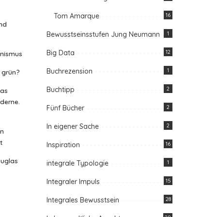
Tom Amarque
16
nd
Bewusstseinsstufen Jung Neumann
1
Big Data
12
anismus
Buchrezension
1
n grün?
Buchtipp
2
das
oderne.
Fünf Bücher
2
In eigener Sache
2
in
t
Inspiration
16
ouglas
integrale Typologie
1
Integraler Impuls
15
Integrales Bewusstsein
28