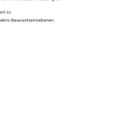
red
zu
wkins Bewusstseinsebenen