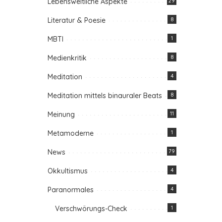
Lebensweltliche Aspekte
29
Literatur & Poesie
8
MBTI
1
Medienkritik
8
Meditation
4
Meditation mittels binauraler Beats
8
Meinung
11
Metamoderne
1
News
79
Okkultismus
4
Paranormales
4
Verschwörungs-Check
1