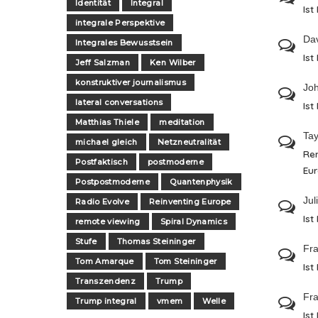
Identität
Integral
Ist
integrale Perspektive
Da
Integrales Bewusstsein
Ist
Jeff Salzman
Ken Wilber
konstruktiver journalismus
Jo
lateral conversations
Ist
Matthias Thiele
meditation
Tay
michael gleich
Netzneutralität
Re
Postfaktisch
postmoderne
Eu
Postpostmoderne
Quantenphysik
Jul
Radio Evolve
Reinventing Europe
Ist
remote viewing
Spiral Dynamics
Stufe
Thomas Steininger
Fra
Tom Amarque
Tom Steininger
Ist
Transzendenz
Trump
Fra
Trump integral
vmem
Welle
Ist