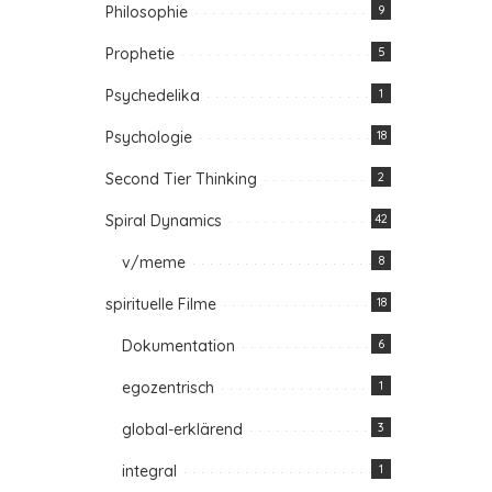
Philosophie
9
Prophetie
5
Psychedelika
1
Psychologie
18
Second Tier Thinking
2
Spiral Dynamics
42
v/meme
8
spirituelle Filme
18
Dokumentation
6
egozentrisch
1
global-erklärend
3
integral
1