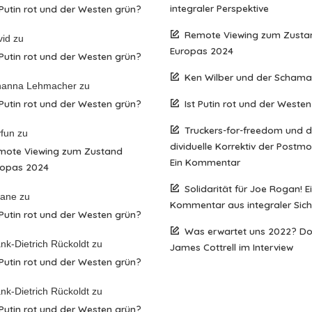
integraler Perspektive
 Putin rot und der Westen grün?
Remote Viewing zum Zusta
vid
zu
Europas 2024
 Putin rot und der Westen grün?
Ken Wilber und der Scham
hanna Lehmacher
zu
 Putin rot und der Westen grün?
Ist Putin rot und der Weste
Truckers-for-freedom und 
fun
zu
dividuelle Korrektiv der Postm
mote Viewing zum Zustand
Ein Kommentar
ropas 2024
Solidarität für Joe Rogan! E
iane
zu
Kommentar aus integraler Sich
 Putin rot und der Westen grün?
Was erwartet uns 2022? D
nk-Dietrich Rückoldt
zu
James Cottrell im Interview
 Putin rot und der Westen grün?
nk-Dietrich Rückoldt
zu
 Putin rot und der Westen grün?