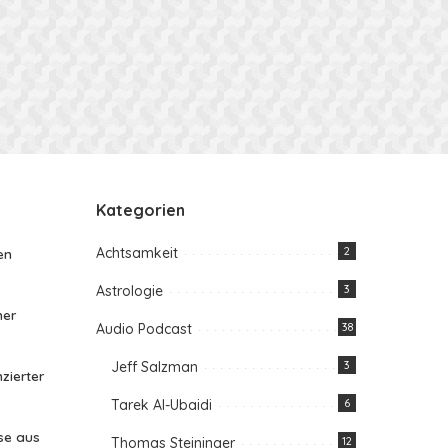
Kategorien
Achtsamkeit
2
en
Astrologie
3
her
Audio Podcast
38
Jeff Salzman
3
zierter
Tarek Al-Ubaidi
6
se aus
Thomas Steininger
12