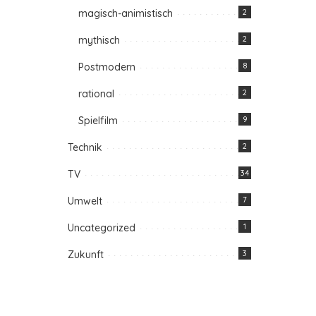
magisch-animistisch
2
mythisch
2
Postmodern
8
rational
2
Spielfilm
9
Technik
2
TV
34
Umwelt
7
Uncategorized
1
Zukunft
3