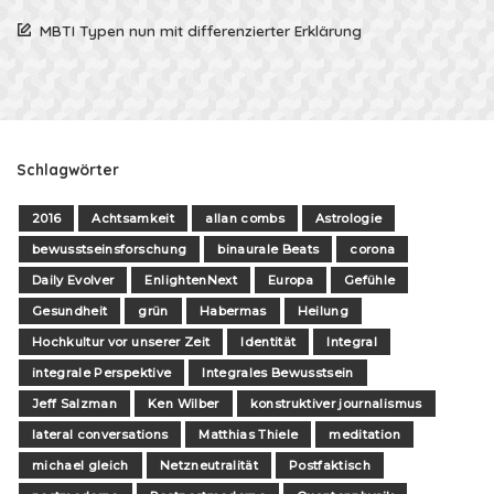
MBTI Typen nun mit differenzierter Erklärung
Schlagwörter
2016
Achtsamkeit
allan combs
Astrologie
bewusstseinsforschung
binaurale Beats
corona
Daily Evolver
EnlightenNext
Europa
Gefühle
Gesundheit
grün
Habermas
Heilung
Hochkultur vor unserer Zeit
Identität
Integral
integrale Perspektive
Integrales Bewusstsein
Jeff Salzman
Ken Wilber
konstruktiver journalismus
lateral conversations
Matthias Thiele
meditation
michael gleich
Netzneutralität
Postfaktisch