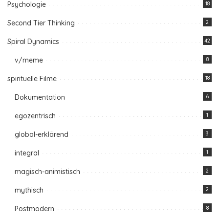
Psychologie
18
Second Tier Thinking
2
Spiral Dynamics
42
v/meme
8
spirituelle Filme
18
Dokumentation
6
egozentrisch
1
global-erklärend
3
integral
1
magisch-animistisch
2
mythisch
2
Postmodern
8