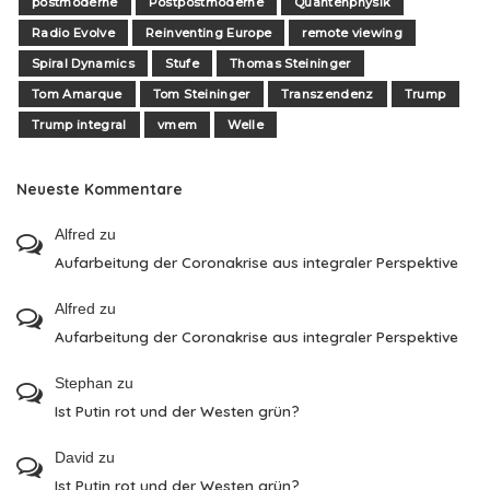
postmoderne
Postpostmoderne
Quantenphysik
Radio Evolve
Reinventing Europe
remote viewing
Spiral Dynamics
Stufe
Thomas Steininger
Tom Amarque
Tom Steininger
Transzendenz
Trump
Trump integral
vmem
Welle
Neueste Kommentare
Alfred
zu
Aufarbeitung der Coronakrise aus integraler Perspektive
Alfred
zu
Aufarbeitung der Coronakrise aus integraler Perspektive
Stephan
zu
Ist Putin rot und der Westen grün?
David
zu
Ist Putin rot und der Westen grün?