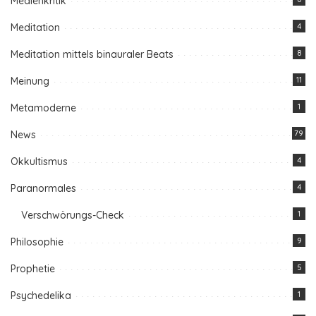
Medienkritik
Meditation
4
Meditation mittels binauraler Beats
8
Meinung
11
Metamoderne
1
News
79
Okkultismus
4
Paranormales
4
Verschwörungs-Check
1
Philosophie
9
Prophetie
5
Psychedelika
1