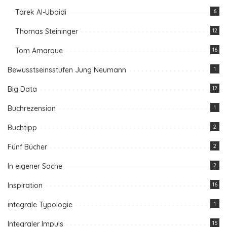
Tarek Al-Ubaidi
6
Thomas Steininger
12
Tom Amarque
16
Bewusstseinsstufen Jung Neumann
1
Big Data
12
Buchrezension
1
Buchtipp
2
Fünf Bücher
2
In eigener Sache
2
Inspiration
16
integrale Typologie
1
Integraler Impuls
15