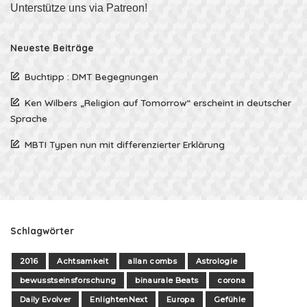
Unterstütze uns via Patreon!
Neueste Beiträge
Buchtipp : DMT Begegnungen
Ken Wilbers „Religion auf Tomorrow“ erscheint in deutscher
Sprache
MBTI Typen nun mit differenzierter Erklärung
Schlagwörter
2016
Achtsamkeit
allan combs
Astrologie
bewusstseinsforschung
binaurale Beats
corona
Daily Evolver
EnlightenNext
Europa
Gefühle