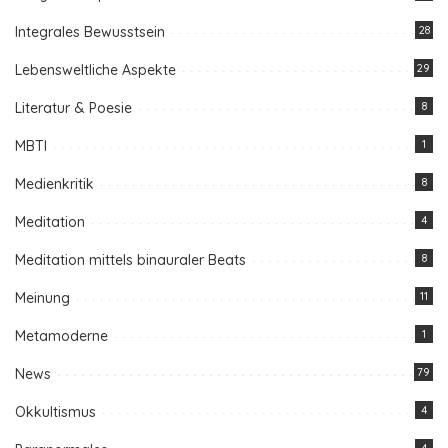
Integrales Bewusstsein
28
Lebensweltliche Aspekte
29
Literatur & Poesie
8
MBTI
1
Medienkritik
8
Meditation
4
Meditation mittels binauraler Beats
8
Meinung
11
Metamoderne
1
News
79
Okkultismus
4