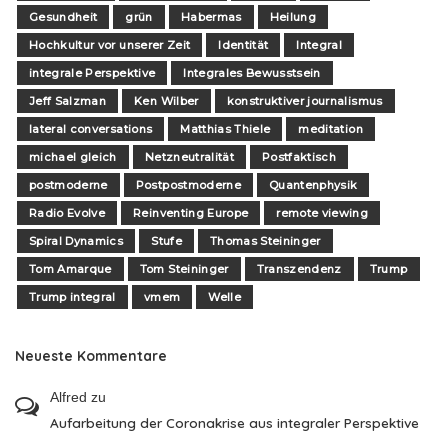
Gesundheit
grün
Habermas
Heilung
Hochkultur vor unserer Zeit
Identität
Integral
integrale Perspektive
Integrales Bewusstsein
Jeff Salzman
Ken Wilber
konstruktiver journalismus
lateral conversations
Matthias Thiele
meditation
michael gleich
Netzneutralität
Postfaktisch
postmoderne
Postpostmoderne
Quantenphysik
Radio Evolve
Reinventing Europe
remote viewing
Spiral Dynamics
Stufe
Thomas Steininger
Tom Amarque
Tom Steininger
Transzendenz
Trump
Trump integral
vmem
Welle
Neueste Kommentare
Alfred
zu
Aufarbeitung der Coronakrise aus integraler Perspektive