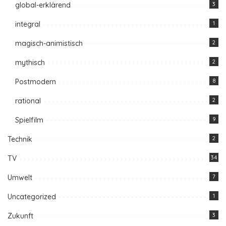
global-erklärend
3
integral
1
magisch-animistisch
2
mythisch
2
Postmodern
8
rational
2
Spielfilm
9
Technik
2
TV
34
Umwelt
7
Uncategorized
1
Zukunft
3