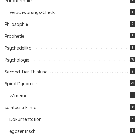
Paranormales
4
Verschwörungs-Check
1
Philosophie
9
Prophetie
5
Psychedelika
1
Psychologie
18
Second Tier Thinking
2
Spiral Dynamics
42
v/meme
8
spirituelle Filme
18
Dokumentation
6
egozentrisch
1