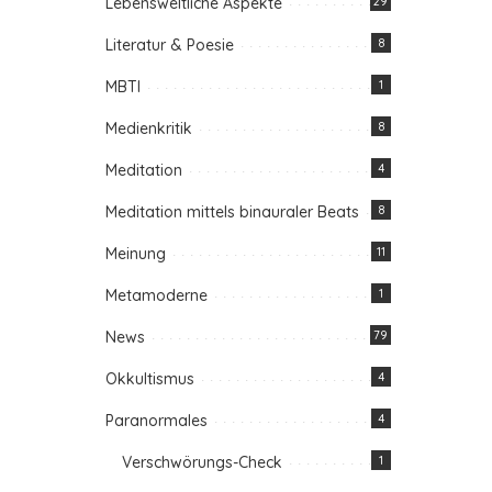
Lebensweltliche Aspekte
29
Literatur & Poesie
8
MBTI
1
Medienkritik
8
Meditation
4
Meditation mittels binauraler Beats
8
Meinung
11
Metamoderne
1
News
79
Okkultismus
4
Paranormales
4
Verschwörungs-Check
1