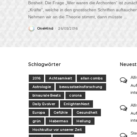
Bosheit. Die Frage „Wer waren die Archonten“ ist zunäc
„Kräfte“, welche in den gnostischen Schriften auftauc
Nehmen wir an die Theorie stimmt, dann müsste
...
OneMind
26/05/2016
Schlagwörter
Neues
Alf
2016
Achtsamkeit
allan combs
Auf
Astrologie
bewusstseinsforschung
int
binaurale Beats
corona
Daily Evolver
EnlightenNext
Alf
Europa
Gefühle
Gesundheit
Auf
int
grün
Habermas
Heilung
Hochkultur vor unserer Zeit
St