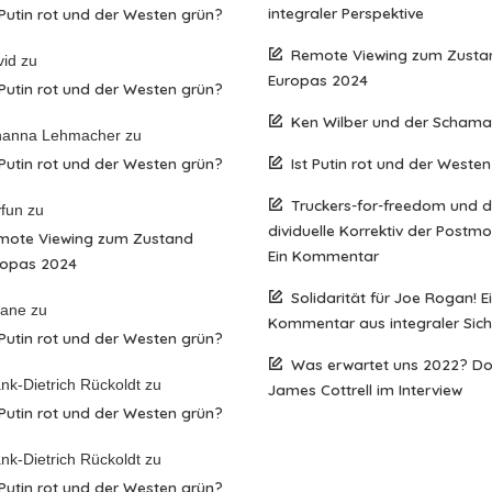
integraler Perspektive
 Putin rot und der Westen grün?
Remote Viewing zum Zusta
vid
zu
Europas 2024
 Putin rot und der Westen grün?
Ken Wilber und der Scham
hanna Lehmacher
zu
 Putin rot und der Westen grün?
Ist Putin rot und der Weste
Truckers-for-freedom und 
fun
zu
dividuelle Korrektiv der Postm
mote Viewing zum Zustand
Ein Kommentar
ropas 2024
Solidarität für Joe Rogan! E
iane
zu
Kommentar aus integraler Sich
 Putin rot und der Westen grün?
Was erwartet uns 2022? D
nk-Dietrich Rückoldt
zu
James Cottrell im Interview
 Putin rot und der Westen grün?
nk-Dietrich Rückoldt
zu
 Putin rot und der Westen grün?