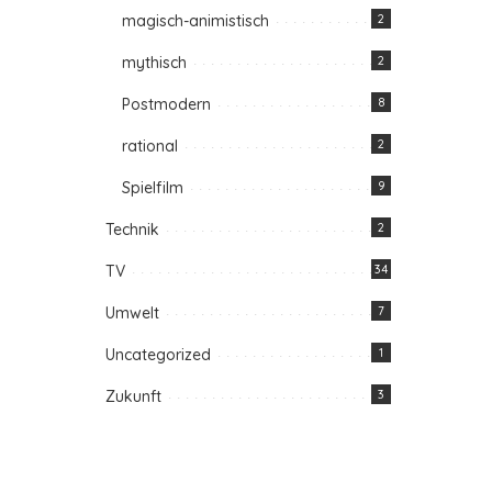
magisch-animistisch
2
mythisch
2
Postmodern
8
rational
2
Spielfilm
9
Technik
2
TV
34
Umwelt
7
Uncategorized
1
Zukunft
3