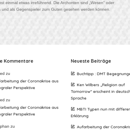
hst einmal etwas irreführend. Die Archonten sind „Wesen“ oder
hen und als Gegenspieler zum Guten gesehen werden können.
te Kommentare
Neueste Beiträge
red
zu
Buchtipp : DMT Begegnung
arbeitung der Coronakrise aus
Ken Wilbers „Religion auf
egraler Perspektive
Tomorrow“ erscheint in deutsc
Sprache
red
zu
arbeitung der Coronakrise aus
MBTI Typen nun mit differen
egraler Perspektive
Erklärung
ephan
zu
Aufarbeitung der Coronakri