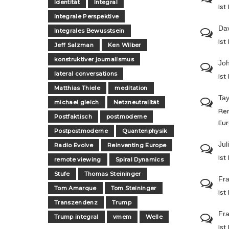
Identität
Integral
Ist
integrale Perspektive
Da
Integrales Bewusstsein
Ist
Jeff Salzman
Ken Wilber
konstruktiver journalismus
Jo
lateral conversations
Ist
Matthias Thiele
meditation
Tay
michael gleich
Netzneutralität
Re
Postfaktisch
postmoderne
Eu
Postpostmoderne
Quantenphysik
Jul
Radio Evolve
Reinventing Europe
Ist
remote viewing
Spiral Dynamics
Stufe
Thomas Steininger
Fra
Tom Amarque
Tom Steininger
Ist
Transzendenz
Trump
Fra
Trump integral
vmem
Welle
Ist