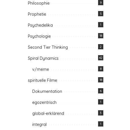
Philosophie
9
Prophetie
5
Psychedelika
1
Psychologie
18
Second Tier Thinking
2
Spiral Dynamics
42
v/meme
8
spirituelle Filme
18
Dokumentation
6
egozentrisch
1
global-erklärend
3
integral
1