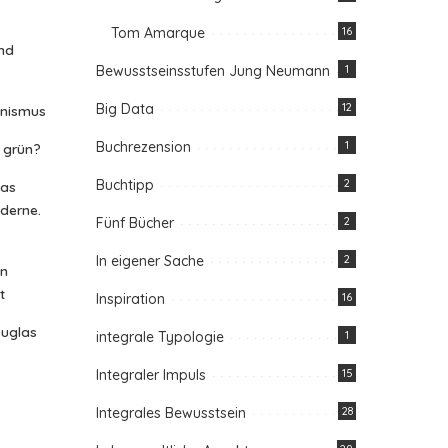
Tom Amarque
16
nd
Bewusstseinsstufen Jung Neumann
1
Big Data
12
anismus
Buchrezension
1
n grün?
Buchtipp
2
das
oderne.
Fünf Bücher
2
In eigener Sache
2
in
t
Inspiration
16
ouglas
integrale Typologie
1
Integraler Impuls
15
Integrales Bewusstsein
28