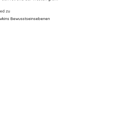
red
zu
wkins Bewusstseinsebenen