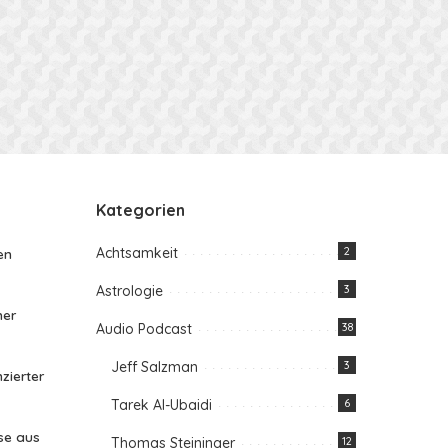
Kategorien
Achtsamkeit
2
en
Astrologie
3
her
Audio Podcast
38
Jeff Salzman
3
zierter
Tarek Al-Ubaidi
6
se aus
Thomas Steininger
12