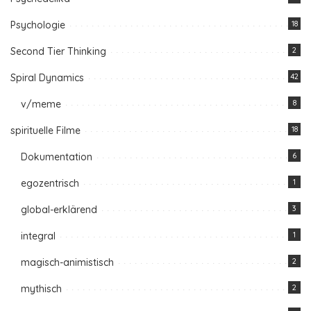
Psychologie
18
Second Tier Thinking
2
Spiral Dynamics
42
v/meme
8
spirituelle Filme
18
Dokumentation
6
egozentrisch
1
global-erklärend
3
integral
1
magisch-animistisch
2
mythisch
2