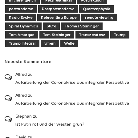
michael gleich
Netzneutralität
Postfaktisch
postmoderne
Postpostmoderne
Quantenphysik
Radio Evolve
Reinventing Europe
remote viewing
Spiral Dynamics
Stufe
Thomas Steininger
Tom Amarque
Tom Steininger
Transzendenz
Trump
Trump integral
vmem
Welle
Neueste Kommentare
Alfred
zu
Aufarbeitung der Coronakrise aus integraler Perspektive
Alfred
zu
Aufarbeitung der Coronakrise aus integraler Perspektive
Stephan
zu
Ist Putin rot und der Westen grün?
David
zu