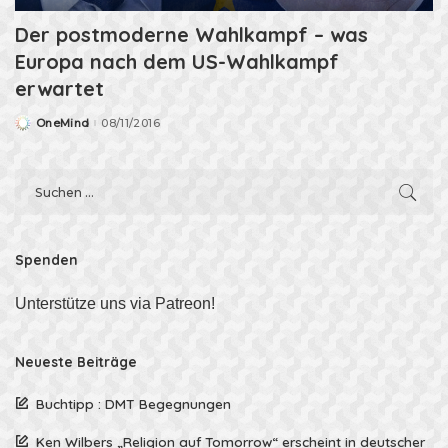
Der postmoderne Wahlkampf – was
Europa nach dem US-Wahlkampf
erwartet
OneMind
08/11/2016
Posted
by
Spenden
Unterstütze uns via Patreon!
Neueste Beiträge
Buchtipp : DMT Begegnungen
Ken Wilbers „Religion auf Tomorrow“ erscheint in deutscher