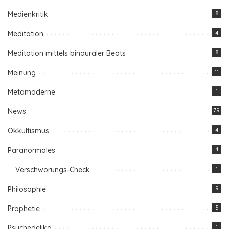
Medienkritik
8
Meditation
4
Meditation mittels binauraler Beats
8
Meinung
11
Metamoderne
1
News
79
Okkultismus
4
Paranormales
4
Verschwörungs-Check
1
Philosophie
9
Prophetie
5
Psychedelika
1