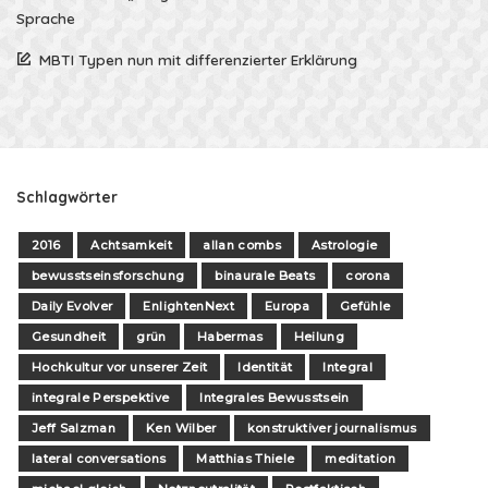
Sprache
MBTI Typen nun mit differenzierter Erklärung
Schlagwörter
2016
Achtsamkeit
allan combs
Astrologie
bewusstseinsforschung
binaurale Beats
corona
Daily Evolver
EnlightenNext
Europa
Gefühle
Gesundheit
grün
Habermas
Heilung
Hochkultur vor unserer Zeit
Identität
Integral
integrale Perspektive
Integrales Bewusstsein
Jeff Salzman
Ken Wilber
konstruktiver journalismus
lateral conversations
Matthias Thiele
meditation