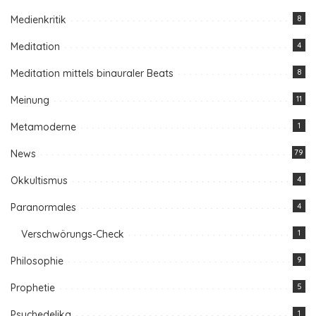
Medienkritik
8
Meditation
4
Meditation mittels binauraler Beats
8
Meinung
11
Metamoderne
1
News
79
Okkultismus
4
Paranormales
4
Verschwörungs-Check
1
Philosophie
9
Prophetie
5
Psychedelika
1