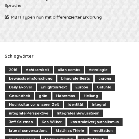
Sprache
MBTI Typen nun mit differenzierter Erklärung
Schlagwörter
2016
Achtsamkeit
allan combs
Astrologie
bewusstseinsforschung
binaurale Beats
corona
Daily Evolver
EnlightenNext
Europa
Gefühle
Gesundheit
grün
Habermas
Heilung
Hochkultur vor unserer Zeit
Identität
Integral
integrale Perspektive
Integrales Bewusstsein
Jeff Salzman
Ken Wilber
konstruktiver journalismus
lateral conversations
Matthias Thiele
meditation