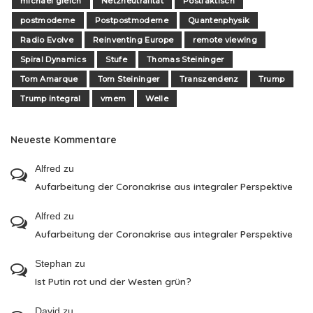
michael gleich
Netzneutralität
Postfaktisch
postmoderne
Postpostmoderne
Quantenphysik
Radio Evolve
Reinventing Europe
remote viewing
Spiral Dynamics
Stufe
Thomas Steininger
Tom Amarque
Tom Steininger
Transzendenz
Trump
Trump integral
vmem
Welle
Neueste Kommentare
Alfred
zu
Aufarbeitung der Coronakrise aus integraler Perspektive
Alfred
zu
Aufarbeitung der Coronakrise aus integraler Perspektive
Stephan
zu
Ist Putin rot und der Westen grün?
David
zu