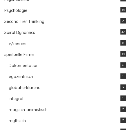
Psychologie
18
Second Tier Thinking
2
Spiral Dynamics
42
v/meme
8
spirituelle Filme
18
Dokumentation
6
egozentrisch
1
global-erklärend
3
integral
1
magisch-animistisch
2
mythisch
2