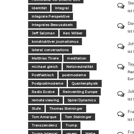
St
Identität
Integral
Ist
integrale Perspektive
Da
Integrales Bewusstsein
Ist
Jeff Salzman
Ken Wilber
konstruktiver journalismus
Jo
lateral conversations
Ist
Matthias Thiele
meditation
Tay
michael gleich
Netzneutralität
Re
Postfaktisch
postmoderne
Eu
Postpostmoderne
Quantenphysik
Jul
Radio Evolve
Reinventing Europe
Ist
remote viewing
Spiral Dynamics
Stufe
Thomas Steininger
Fra
Tom Amarque
Tom Steininger
Ist
Transzendenz
Trump
Fra
Trump integral
vmem
Welle