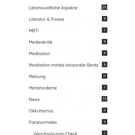
Lebensweltliche Aspekte
29
Literatur & Poesie
8
MBTI
1
Medienkritik
8
Meditation
4
Meditation mittels binauraler Beats
8
Meinung
11
Metamoderne
1
News
79
Okkultismus
4
Paranormales
4
Verschwörungs-Check
1