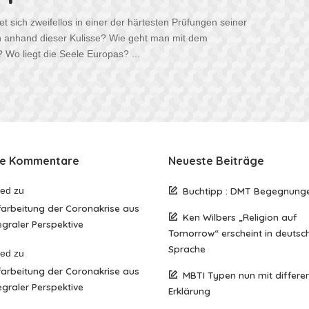
det sich zweifellos in einer der härtesten Prüfungen seiner
ch anhand dieser Kulisse? Wie geht man mit dem
 Wo liegt die Seele Europas?
...
te Kommentare
Neueste Beiträge
red
zu
Buchtipp : DMT Begegnung
arbeitung der Coronakrise aus
Ken Wilbers „Religion auf
egraler Perspektive
Tomorrow“ erscheint in deutsc
Sprache
red
zu
arbeitung der Coronakrise aus
MBTI Typen nun mit differen
egraler Perspektive
Erklärung