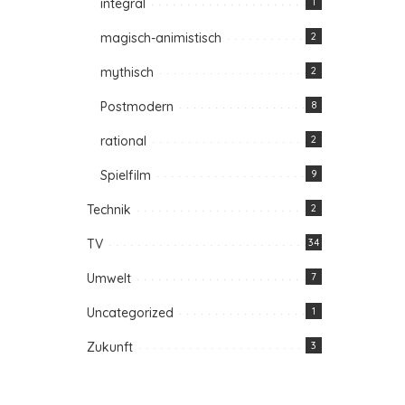
integral
1
magisch-animistisch
2
mythisch
2
Postmodern
8
rational
2
Spielfilm
9
Technik
2
TV
34
Umwelt
7
Uncategorized
1
Zukunft
3