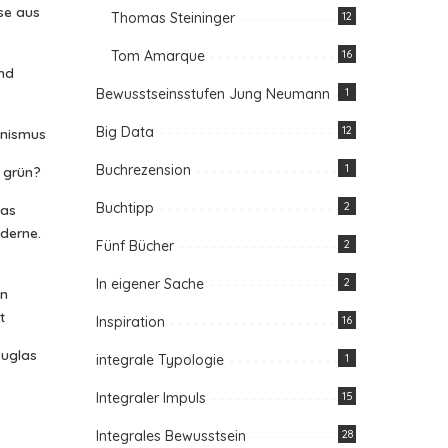
se aus
Thomas Steininger
12
Tom Amarque
16
nd
Bewusstseinsstufen Jung Neumann
1
Big Data
12
anismus
Buchrezension
1
n grün?
Buchtipp
2
das
oderne.
Fünf Bücher
2
In eigener Sache
2
in
t
Inspiration
16
ouglas
integrale Typologie
1
Integraler Impuls
15
Integrales Bewusstsein
28