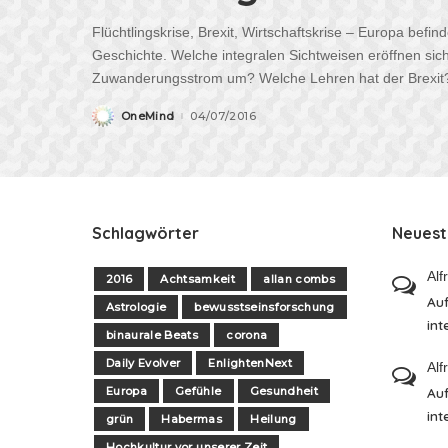
Flüchtlingskrise, Brexit, Wirtschaftskrise – Europa befin
Geschichte. Welche integralen Sichtweisen eröffnen si
Zuwanderungsstrom um? Welche Lehren hat der Brexit?
OneMind
04/07/2016
Posted
by
Schlagwörter
Neues
Alf
2016
Achtsamkeit
allan combs
Auf
Astrologie
bewusstseinsforschung
int
binaurale Beats
corona
Daily Evolver
EnlightenNext
Alf
Europa
Gefühle
Gesundheit
Auf
int
grün
Habermas
Heilung
Hochkultur vor unserer Zeit