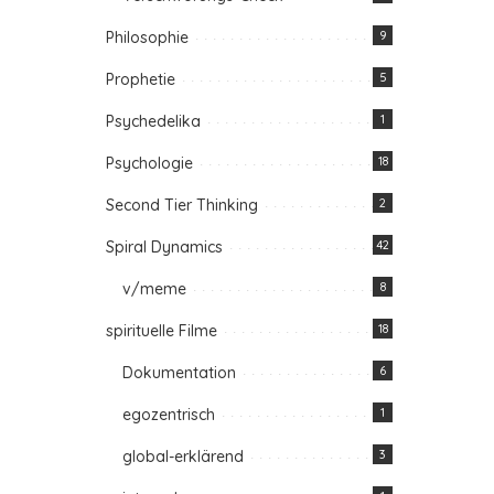
Philosophie
9
Prophetie
5
Psychedelika
1
Psychologie
18
Second Tier Thinking
2
Spiral Dynamics
42
v/meme
8
spirituelle Filme
18
Dokumentation
6
egozentrisch
1
global-erklärend
3