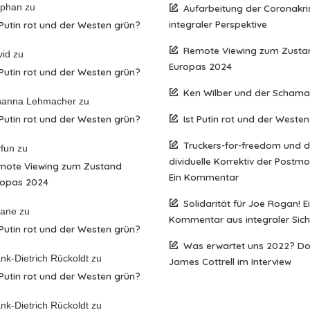
ephan
zu
Aufarbeitung der Coronakri
integraler Perspektive
 Putin rot und der Westen grün?
Remote Viewing zum Zusta
vid
zu
Europas 2024
 Putin rot und der Westen grün?
Ken Wilber und der Scham
hanna Lehmacher
zu
 Putin rot und der Westen grün?
Ist Putin rot und der Weste
Truckers-for-freedom und 
fun
zu
dividuelle Korrektiv der Postm
mote Viewing zum Zustand
Ein Kommentar
ropas 2024
Solidarität für Joe Rogan! E
iane
zu
Kommentar aus integraler Sich
 Putin rot und der Westen grün?
Was erwartet uns 2022? D
nk-Dietrich Rückoldt
zu
James Cottrell im Interview
 Putin rot und der Westen grün?
nk-Dietrich Rückoldt
zu