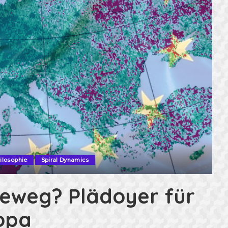
ilosophie
Spiral Dynamics
eweg? Plädoyer für
ropa