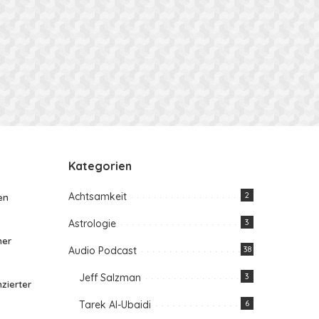
Kategorien
Achtsamkeit
2
en
Astrologie
3
her
Audio Podcast
38
Jeff Salzman
3
zierter
Tarek Al-Ubaidi
6