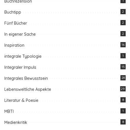
Buchrezension
1
Buchtipp
2
Fünf Bücher
2
In eigener Sache
2
Inspiration
16
integrale Typologie
1
Integraler Impuls
15
Integrales Bewusstsein
28
Lebensweltliche Aspekte
29
Literatur & Poesie
8
MBTI
1
Medienkritik
8