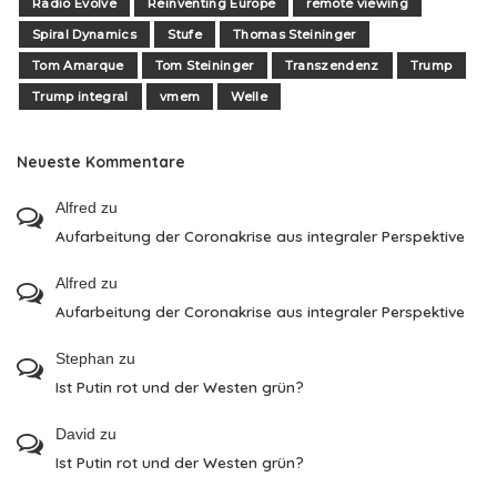
Radio Evolve
Reinventing Europe
remote viewing
Spiral Dynamics
Stufe
Thomas Steininger
Tom Amarque
Tom Steininger
Transzendenz
Trump
Trump integral
vmem
Welle
Neueste Kommentare
Alfred
zu
Aufarbeitung der Coronakrise aus integraler Perspektive
Alfred
zu
Aufarbeitung der Coronakrise aus integraler Perspektive
Stephan
zu
Ist Putin rot und der Westen grün?
David
zu
Ist Putin rot und der Westen grün?