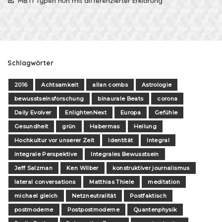
MBTI Typen nun mit differenzierter Erklärung
Schlagwörter
2016
Achtsamkeit
allan combs
Astrologie
bewusstseinsforschung
binaurale Beats
corona
Daily Evolver
EnlightenNext
Europa
Gefühle
Gesundheit
grün
Habermas
Heilung
Hochkultur vor unserer Zeit
Identität
Integral
integrale Perspektive
Integrales Bewusstsein
Jeff Salzman
Ken Wilber
konstruktiver journalismus
lateral conversations
Matthias Thiele
meditation
michael gleich
Netzneutralität
Postfaktisch
postmoderne
Postpostmoderne
Quantenphysik