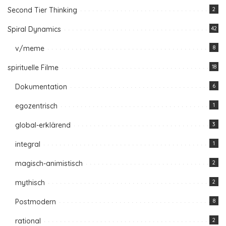
Second Tier Thinking
2
Spiral Dynamics
42
v/meme
8
spirituelle Filme
18
Dokumentation
6
egozentrisch
1
global-erklärend
3
integral
1
magisch-animistisch
2
mythisch
2
Postmodern
8
rational
2