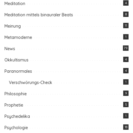
Meditation
4
Meditation mittels binauraler Beats
8
Meinung
11
Metamoderne
1
News
79
Okkultismus
4
Paranormales
4
Verschwörungs-Check
1
Philosophie
9
Prophetie
5
Psychedelika
1
Psychologie
18