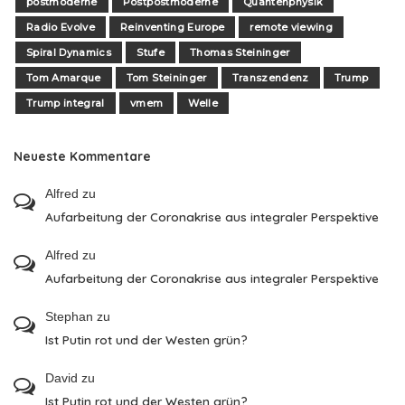
postmoderne
Postpostmoderne
Quantenphysik
Radio Evolve
Reinventing Europe
remote viewing
Spiral Dynamics
Stufe
Thomas Steininger
Tom Amarque
Tom Steininger
Transzendenz
Trump
Trump integral
vmem
Welle
Neueste Kommentare
Alfred
zu
Aufarbeitung der Coronakrise aus integraler Perspektive
Alfred
zu
Aufarbeitung der Coronakrise aus integraler Perspektive
Stephan
zu
Ist Putin rot und der Westen grün?
David
zu
Ist Putin rot und der Westen grün?