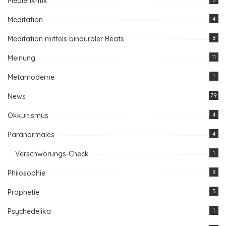
Medienkritik
Meditation
4
Meditation mittels binauraler Beats
8
Meinung
11
Metamoderne
1
News
79
Okkultismus
4
Paranormales
4
Verschwörungs-Check
1
Philosophie
9
Prophetie
5
Psychedelika
1