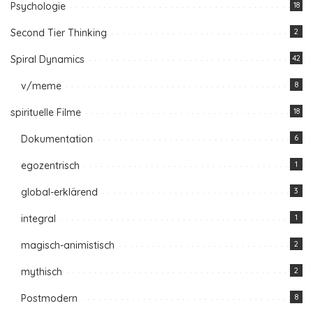
Psychologie
18
Second Tier Thinking
2
Spiral Dynamics
42
v/meme
8
spirituelle Filme
18
Dokumentation
6
egozentrisch
1
global-erklärend
3
integral
1
magisch-animistisch
2
mythisch
2
Postmodern
8