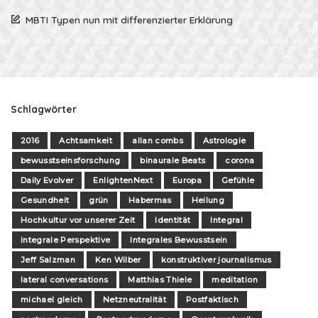
MBTI Typen nun mit differenzierter Erklärung
Schlagwörter
2016
Achtsamkeit
allan combs
Astrologie
bewusstseinsforschung
binaurale Beats
corona
Daily Evolver
EnlightenNext
Europa
Gefühle
Gesundheit
grün
Habermas
Heilung
Hochkultur vor unserer Zeit
Identität
Integral
integrale Perspektive
Integrales Bewusstsein
Jeff Salzman
Ken Wilber
konstruktiver journalismus
lateral conversations
Matthias Thiele
meditation
michael gleich
Netzneutralität
Postfaktisch