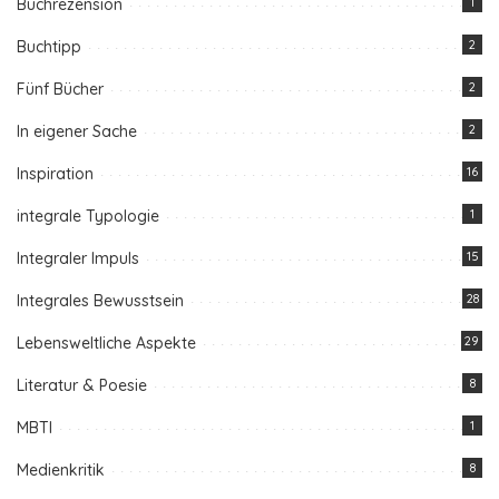
Buchrezension
1
Buchtipp
2
Fünf Bücher
2
In eigener Sache
2
Inspiration
16
integrale Typologie
1
Integraler Impuls
15
Integrales Bewusstsein
28
Lebensweltliche Aspekte
29
Literatur & Poesie
8
MBTI
1
Medienkritik
8