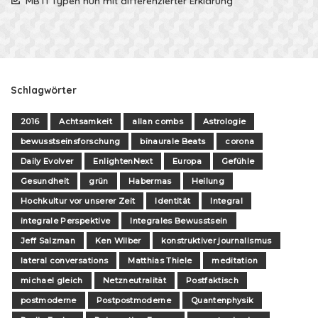
MBTI Typen nun mit differenzierter Erklärung
Schlagwörter
2016
Achtsamkeit
allan combs
Astrologie
bewusstseinsforschung
binaurale Beats
corona
Daily Evolver
EnlightenNext
Europa
Gefühle
Gesundheit
grün
Habermas
Heilung
Hochkultur vor unserer Zeit
Identität
Integral
integrale Perspektive
Integrales Bewusstsein
Jeff Salzman
Ken Wilber
konstruktiver journalismus
lateral conversations
Matthias Thiele
meditation
michael gleich
Netzneutralität
Postfaktisch
postmoderne
Postpostmoderne
Quantenphysik