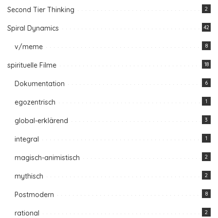
Second Tier Thinking
2
Spiral Dynamics
42
v/meme
8
spirituelle Filme
18
Dokumentation
6
egozentrisch
1
global-erklärend
3
integral
1
magisch-animistisch
2
mythisch
2
Postmodern
8
rational
2