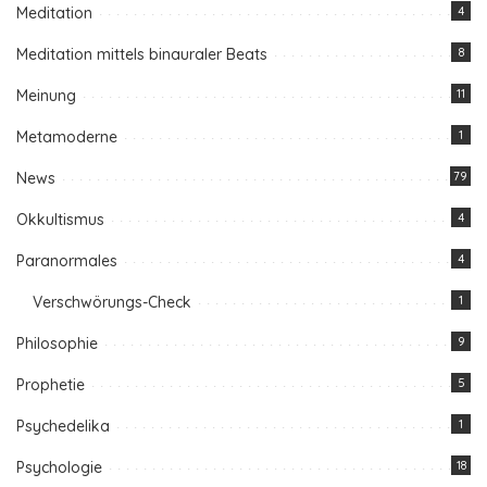
Meditation
4
Meditation mittels binauraler Beats
8
Meinung
11
Metamoderne
1
News
79
Okkultismus
4
Paranormales
4
Verschwörungs-Check
1
Philosophie
9
Prophetie
5
Psychedelika
1
Psychologie
18