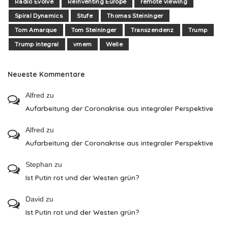
Radio Evolve
Reinventing Europe
remote viewing
Spiral Dynamics
Stufe
Thomas Steininger
Tom Amarque
Tom Steininger
Transzendenz
Trump
Trump integral
vmem
Welle
Neueste Kommentare
Alfred
zu
Aufarbeitung der Coronakrise aus integraler Perspektive
Alfred
zu
Aufarbeitung der Coronakrise aus integraler Perspektive
Stephan
zu
Ist Putin rot und der Westen grün?
David
zu
Ist Putin rot und der Westen grün?