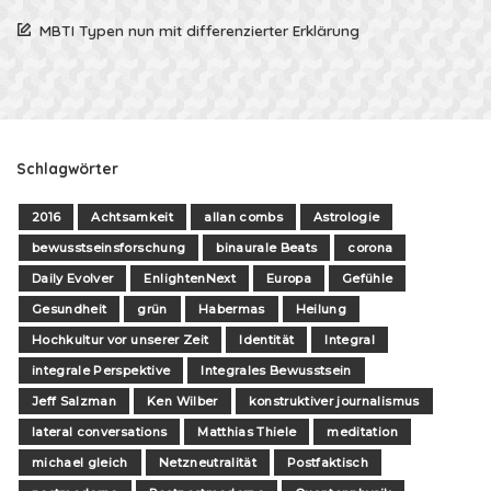
MBTI Typen nun mit differenzierter Erklärung
Schlagwörter
2016
Achtsamkeit
allan combs
Astrologie
bewusstseinsforschung
binaurale Beats
corona
Daily Evolver
EnlightenNext
Europa
Gefühle
Gesundheit
grün
Habermas
Heilung
Hochkultur vor unserer Zeit
Identität
Integral
integrale Perspektive
Integrales Bewusstsein
Jeff Salzman
Ken Wilber
konstruktiver journalismus
lateral conversations
Matthias Thiele
meditation
michael gleich
Netzneutralität
Postfaktisch