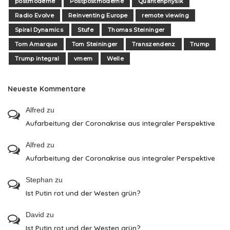
postmoderne
Postpostmoderne
Quantenphysik
Radio Evolve
Reinventing Europe
remote viewing
Spiral Dynamics
Stufe
Thomas Steininger
Tom Amarque
Tom Steininger
Transzendenz
Trump
Trump integral
vmem
Welle
Neueste Kommentare
Alfred
zu
Aufarbeitung der Coronakrise aus integraler Perspektive
Alfred
zu
Aufarbeitung der Coronakrise aus integraler Perspektive
Stephan
zu
Ist Putin rot und der Westen grün?
David
zu
Ist Putin rot und der Westen grün?