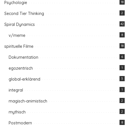
Psychologie
18
Second Tier Thinking
2
Spiral Dynamics
42
v/meme
8
spirituelle Filme
18
Dokumentation
6
egozentrisch
1
global-erklärend
3
integral
1
magisch-animistisch
2
mythisch
2
Postmodern
8