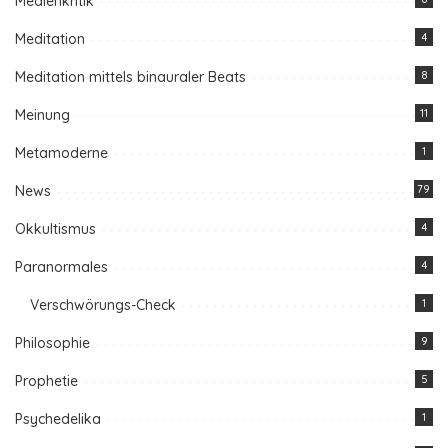
Medienkritik
Meditation
4
Meditation mittels binauraler Beats
8
Meinung
11
Metamoderne
1
News
79
Okkultismus
4
Paranormales
4
Verschwörungs-Check
1
Philosophie
9
Prophetie
5
Psychedelika
1