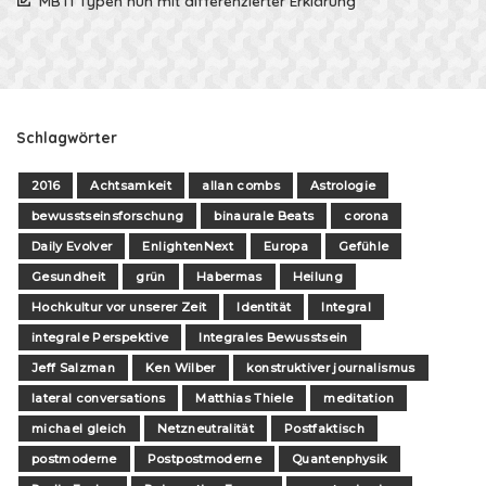
MBTI Typen nun mit differenzierter Erklärung
Schlagwörter
2016
Achtsamkeit
allan combs
Astrologie
bewusstseinsforschung
binaurale Beats
corona
Daily Evolver
EnlightenNext
Europa
Gefühle
Gesundheit
grün
Habermas
Heilung
Hochkultur vor unserer Zeit
Identität
Integral
integrale Perspektive
Integrales Bewusstsein
Jeff Salzman
Ken Wilber
konstruktiver journalismus
lateral conversations
Matthias Thiele
meditation
michael gleich
Netzneutralität
Postfaktisch
postmoderne
Postpostmoderne
Quantenphysik