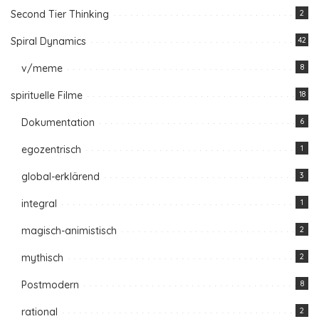
Second Tier Thinking
2
Spiral Dynamics
42
v/meme
8
spirituelle Filme
18
Dokumentation
6
egozentrisch
1
global-erklärend
3
integral
1
magisch-animistisch
2
mythisch
2
Postmodern
8
rational
2