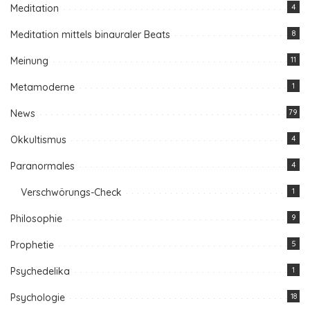
Meditation
4
Meditation mittels binauraler Beats
8
Meinung
11
Metamoderne
1
News
79
Okkultismus
4
Paranormales
4
Verschwörungs-Check
1
Philosophie
9
Prophetie
5
Psychedelika
1
Psychologie
18