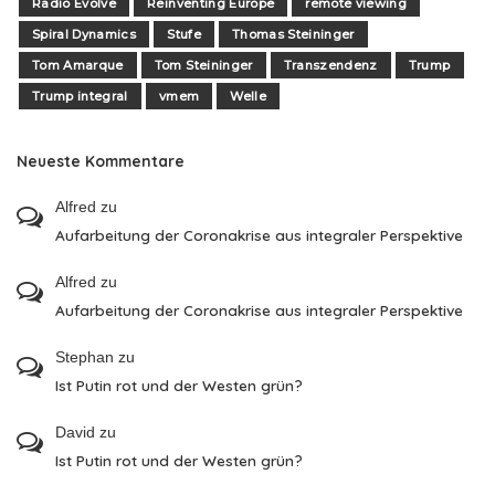
Radio Evolve
Reinventing Europe
remote viewing
Spiral Dynamics
Stufe
Thomas Steininger
Tom Amarque
Tom Steininger
Transzendenz
Trump
Trump integral
vmem
Welle
Neueste Kommentare
Alfred
zu
Aufarbeitung der Coronakrise aus integraler Perspektive
Alfred
zu
Aufarbeitung der Coronakrise aus integraler Perspektive
Stephan
zu
Ist Putin rot und der Westen grün?
David
zu
Ist Putin rot und der Westen grün?