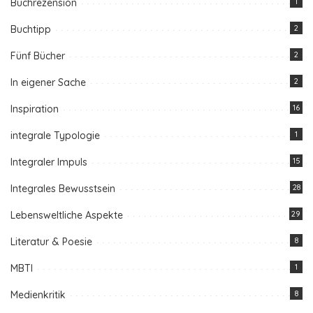
Buchrezension
1
Buchtipp
2
Fünf Bücher
2
In eigener Sache
2
Inspiration
16
integrale Typologie
1
Integraler Impuls
15
Integrales Bewusstsein
28
Lebensweltliche Aspekte
29
Literatur & Poesie
8
MBTI
1
Medienkritik
8