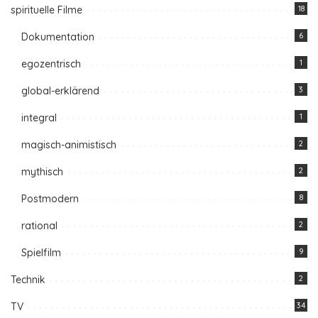
spirituelle Filme
18
Dokumentation
6
egozentrisch
1
global-erklärend
3
integral
1
magisch-animistisch
2
mythisch
2
Postmodern
8
rational
2
Spielfilm
9
Technik
2
TV
34