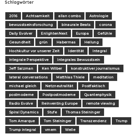
Schlagwörter
2016
Achtsamkeit
allan combs
Astrologie
bewusstseinsforschung
binaurale Beats
corona
Daily Evolver
EnlightenNext
Europa
Gefühle
Gesundheit
grün
Habermas
Heilung
Hochkultur vor unserer Zeit
Identität
Integral
integrale Perspektive
Integrales Bewusstsein
Jeff Salzman
Ken Wilber
konstruktiver journalismus
lateral conversations
Matthias Thiele
meditation
michael gleich
Netzneutralität
Postfaktisch
postmoderne
Postpostmoderne
Quantenphysik
Radio Evolve
Reinventing Europe
remote viewing
Spiral Dynamics
Stufe
Thomas Steininger
Tom Amarque
Tom Steininger
Transzendenz
Trump
Trump integral
vmem
Welle