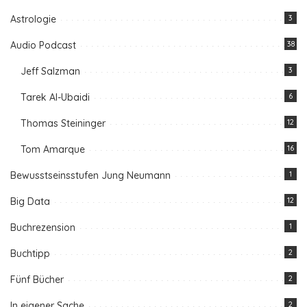
Astrologie
3
Audio Podcast
38
Jeff Salzman
3
Tarek Al-Ubaidi
6
Thomas Steininger
12
Tom Amarque
16
Bewusstseinsstufen Jung Neumann
1
Big Data
12
Buchrezension
1
Buchtipp
2
Fünf Bücher
2
In eigener Sache
2