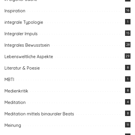
Inspiration
16
integrale Typologie
1
Integraler Impuls
15
Integrales Bewusstsein
28
Lebensweltliche Aspekte
29
Literatur & Poesie
8
MBTI
1
Medienkritik
8
Meditation
4
Meditation mittels binauraler Beats
8
Meinung
11