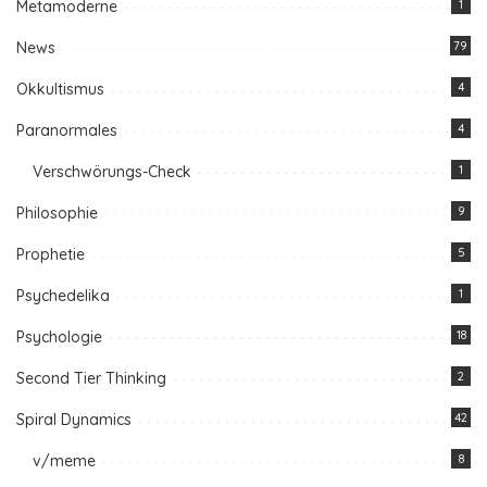
Metamoderne
1
News
79
Okkultismus
4
Paranormales
4
Verschwörungs-Check
1
Philosophie
9
Prophetie
5
Psychedelika
1
Psychologie
18
Second Tier Thinking
2
Spiral Dynamics
42
v/meme
8