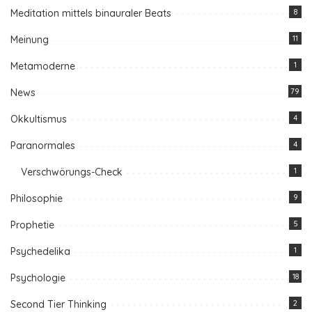
Meditation mittels binauraler Beats
8
Meinung
11
Metamoderne
1
News
79
Okkultismus
4
Paranormales
4
Verschwörungs-Check
1
Philosophie
9
Prophetie
5
Psychedelika
1
Psychologie
18
Second Tier Thinking
2