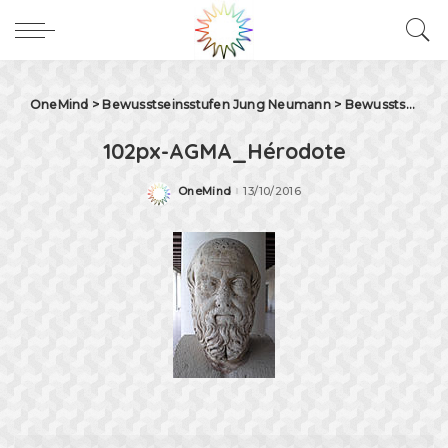
OneMind
>
Bewusstseinsstufen Jung Neumann
>
Bewusstseinsentwicklung bei C.G.Jung / E.Neumann
102px-AGMA_Hérodote
OneMind
13/10/2016
Posted
by