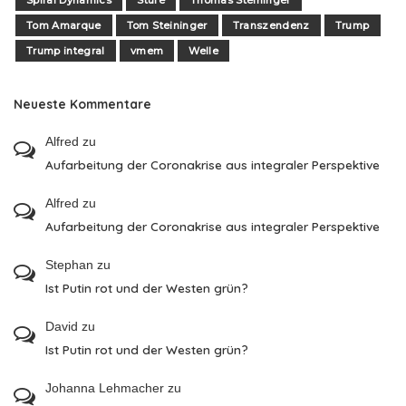
Spiral Dynamics
Stufe
Thomas Steininger
Tom Amarque
Tom Steininger
Transzendenz
Trump
Trump integral
vmem
Welle
Neueste Kommentare
Alfred
zu
Aufarbeitung der Coronakrise aus integraler Perspektive
Alfred
zu
Aufarbeitung der Coronakrise aus integraler Perspektive
Stephan
zu
Ist Putin rot und der Westen grün?
David
zu
Ist Putin rot und der Westen grün?
Johanna Lehmacher
zu