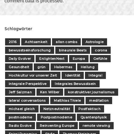
comment data is processed
.
Schlagwörter
2016
Achtsamkeit
allan combs
Astrologie
bewusstseinsforschung
binaurale Beats
corona
Daily Evolver
EnlightenNext
Europa
Gefühle
Gesundheit
grün
Habermas
Heilung
Hochkultur vor unserer Zeit
Identität
Integral
integrale Perspektive
Integrales Bewusstsein
Jeff Salzman
Ken Wilber
konstruktiver journalismus
lateral conversations
Matthias Thiele
meditation
michael gleich
Netzneutralität
Postfaktisch
postmoderne
Postpostmoderne
Quantenphysik
Radio Evolve
Reinventing Europe
remote viewing