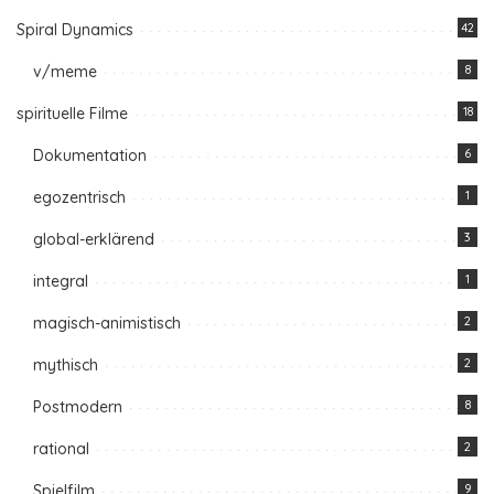
Spiral Dynamics
42
v/meme
8
spirituelle Filme
18
Dokumentation
6
egozentrisch
1
global-erklärend
3
integral
1
magisch-animistisch
2
mythisch
2
Postmodern
8
rational
2
Spielfilm
9