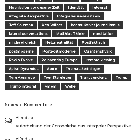
Hochkultur vor unserer Zeit
Identität
Integral
integrale Perspektive
Integrales Bewusstsein
Jeff Salzman
Ken Wilber
konstruktiver journalismus
lateral conversations
Matthias Thiele
meditation
michael gleich
Netzneutralität
Postfaktisch
postmoderne
Postpostmoderne
Quantenphysik
Radio Evolve
Reinventing Europe
remote viewing
Spiral Dynamics
Stufe
Thomas Steininger
Tom Amarque
Tom Steininger
Transzendenz
Trump
Trump integral
vmem
Welle
Neueste Kommentare
Alfred
zu
Aufarbeitung der Coronakrise aus integraler Perspektive
Alfred
zu