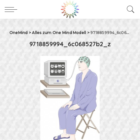
OneMind
>
Alles zum One Mind Modell
>
9718859994_6c068527b2_z
9718859994_6c068527b2_z