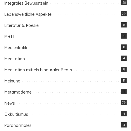
Integrales Bewusstsein
28
Lebensweltliche Aspekte
29
Literatur & Poesie
8
MBTI
1
Medienkritik
8
Meditation
4
Meditation mittels binauraler Beats
8
Meinung
11
Metamoderne
1
News
79
Okkultismus
4
Paranormales
4