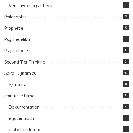
Verschwörungs-Check
1
Philosophie
9
Prophetie
5
Psychedelika
1
Psychologie
18
Second Tier Thinking
2
Spiral Dynamics
42
v/meme
8
spirituelle Filme
18
Dokumentation
6
egozentrisch
1
global-erklärend
3