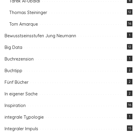
Tarek Al-Ubaidi
6
Thomas Steininger
12
Tom Amarque
16
Bewusstseinsstufen Jung Neumann
1
Big Data
12
Buchrezension
1
Buchtipp
2
Fünf Bücher
2
In eigener Sache
2
Inspiration
16
integrale Typologie
1
Integraler Impuls
15