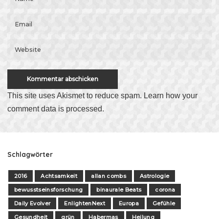
This site uses Akismet to reduce spam.
Learn how your
comment data is processed
.
Schlagwörter
2016
Achtsamkeit
allan combs
Astrologie
bewusstseinsforschung
binaurale Beats
corona
Daily Evolver
EnlightenNext
Europa
Gefühle
Gesundheit
grün
Habermas
Heilung