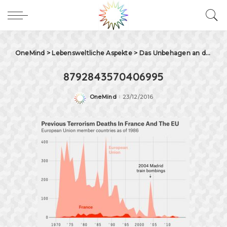
OneMind
>
Lebensweltliche Aspekte
>
Das Unbehagen an der terroristischen Berichterstattung
8792843570406995
OneMind
23/12/2016
Posted
by