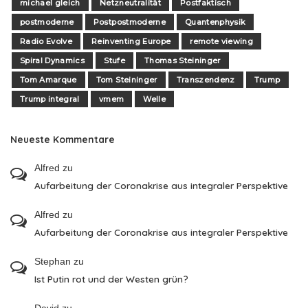
michael gleich
Netzneutralität
Postfaktisch
postmoderne
Postpostmoderne
Quantenphysik
Radio Evolve
Reinventing Europe
remote viewing
Spiral Dynamics
Stufe
Thomas Steininger
Tom Amarque
Tom Steininger
Transzendenz
Trump
Trump integral
vmem
Welle
Neueste Kommentare
Alfred
zu
Aufarbeitung der Coronakrise aus integraler Perspektive
Alfred
zu
Aufarbeitung der Coronakrise aus integraler Perspektive
Stephan
zu
Ist Putin rot und der Westen grün?