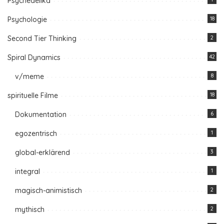
Psychedelika
Psychologie
18
Second Tier Thinking
2
Spiral Dynamics
42
v/meme
8
spirituelle Filme
18
Dokumentation
6
egozentrisch
1
global-erklärend
3
integral
1
magisch-animistisch
2
mythisch
2