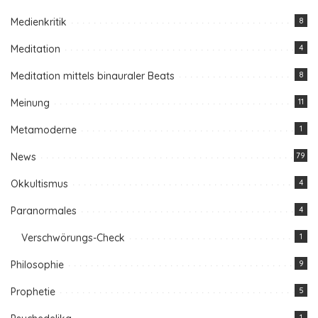
Medienkritik
8
Meditation
4
Meditation mittels binauraler Beats
8
Meinung
11
Metamoderne
1
News
79
Okkultismus
4
Paranormales
4
Verschwörungs-Check
1
Philosophie
9
Prophetie
5
1