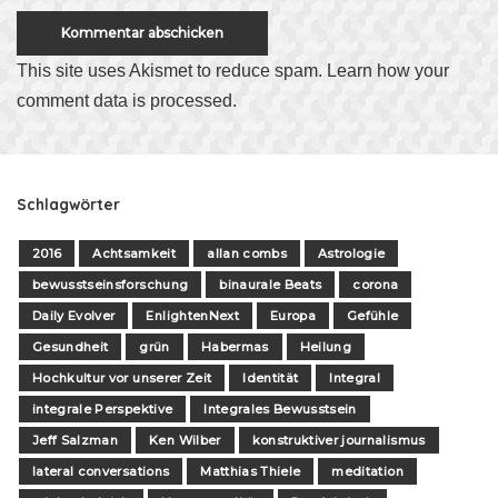
This site uses Akismet to reduce spam.
Learn how your
comment data is processed
.
Schlagwörter
2016
Achtsamkeit
allan combs
Astrologie
bewusstseinsforschung
binaurale Beats
corona
Daily Evolver
EnlightenNext
Europa
Gefühle
Gesundheit
grün
Habermas
Heilung
Hochkultur vor unserer Zeit
Identität
Integral
integrale Perspektive
Integrales Bewusstsein
Jeff Salzman
Ken Wilber
konstruktiver journalismus
lateral conversations
Matthias Thiele
meditation