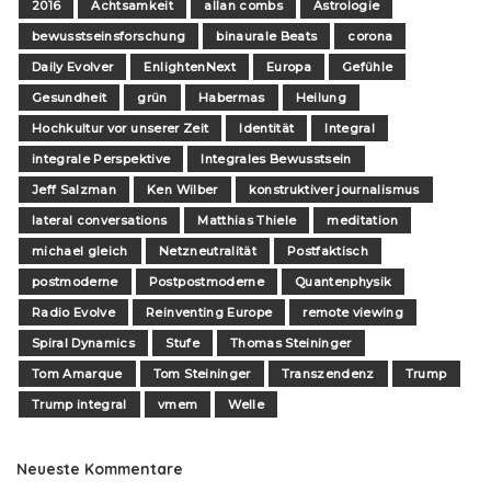
2016
Achtsamkeit
allan combs
Astrologie
bewusstseinsforschung
binaurale Beats
corona
Daily Evolver
EnlightenNext
Europa
Gefühle
Gesundheit
grün
Habermas
Heilung
Hochkultur vor unserer Zeit
Identität
Integral
integrale Perspektive
Integrales Bewusstsein
Jeff Salzman
Ken Wilber
konstruktiver journalismus
lateral conversations
Matthias Thiele
meditation
michael gleich
Netzneutralität
Postfaktisch
postmoderne
Postpostmoderne
Quantenphysik
Radio Evolve
Reinventing Europe
remote viewing
Spiral Dynamics
Stufe
Thomas Steininger
Tom Amarque
Tom Steininger
Transzendenz
Trump
Trump integral
vmem
Welle
Neueste Kommentare