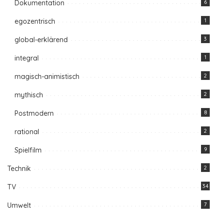
Dokumentation
6
egozentrisch
1
global-erklärend
3
integral
1
magisch-animistisch
2
mythisch
2
Postmodern
8
rational
2
Spielfilm
9
Technik
2
TV
34
Umwelt
7