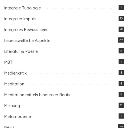
integrale Typologie
1
Integraler Impuls
15
Integrales Bewusstsein
28
Lebensweltliche Aspekte
29
Literatur & Poesie
8
MBTI
1
Medienkritik
8
Meditation
4
Meditation mittels binauraler Beats
8
Meinung
11
Metamoderne
1
News
79