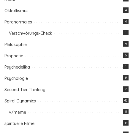
Okkultismus
4
Paranormales
4
Verschwörungs-Check
1
Philosophie
9
Prophetie
5
Psychedelika
1
Psychologie
18
Second Tier Thinking
2
Spiral Dynamics
42
v/meme
8
spirituelle Filme
18