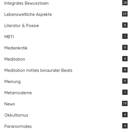
Integrales Bewusstsein
28
Lebensweltliche Aspekte
29
Literatur & Poesie
8
MBTI
1
Medienkritik
8
Meditation
4
Meditation mittels binauraler Beats
8
Meinung
11
Metamoderne
1
News
79
Okkultismus
4
Paranormales
4