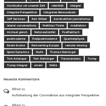
Hochkultur vor unserer Zeit
Identität
Integral
integrale Perspektive
Integrales Bewusstsein
Jeff Salzman
Ken Wilber
konstruktiver journalismus
lateral conversations
Matthias Thiele
meditation
michael gleich
Netzneutralität
Postfaktisch
postmoderne
Postpostmoderne
Quantenphysik
Radio Evolve
Reinventing Europe
remote viewing
Spiral Dynamics
Stufe
Thomas Steininger
Tom Amarque
Tom Steininger
Transzendenz
Trump
Trump integral
vmem
Welle
Neueste Kommentare
Alfred
zu
Aufarbeitung der Coronakrise aus integraler Perspektive
Alfred
zu