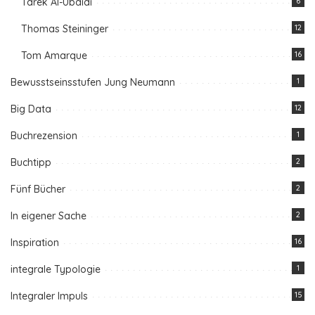
Tarek Al-Ubaidi
6
Thomas Steininger
12
Tom Amarque
16
Bewusstseinsstufen Jung Neumann
1
Big Data
12
Buchrezension
1
Buchtipp
2
Fünf Bücher
2
In eigener Sache
2
Inspiration
16
integrale Typologie
1
Integraler Impuls
15