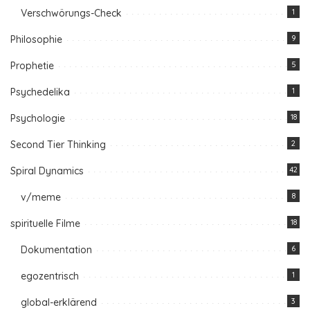
Verschwörungs-Check
1
Philosophie
9
Prophetie
5
Psychedelika
1
Psychologie
18
Second Tier Thinking
2
Spiral Dynamics
42
v/meme
8
spirituelle Filme
18
Dokumentation
6
egozentrisch
1
global-erklärend
3