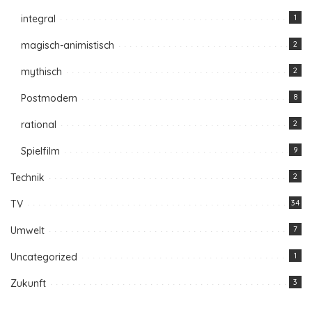
integral
1
magisch-animistisch
2
mythisch
2
Postmodern
8
rational
2
Spielfilm
9
Technik
2
TV
34
Umwelt
7
Uncategorized
1
Zukunft
3