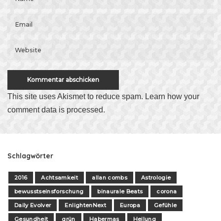
This site uses Akismet to reduce spam.
Learn how your
comment data is processed
.
Schlagwörter
2016
Achtsamkeit
allan combs
Astrologie
bewusstseinsforschung
binaurale Beats
corona
Daily Evolver
EnlightenNext
Europa
Gefühle
Gesundheit
grün
Habermas
Heilung