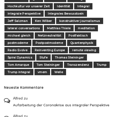
Hochkultur vor unserer Zeit
Identität
Integral
integrale Perspektive
Integrales Bewusstsein
Jeff Salzman
Ken Wilber
konstruktiver journalismus
lateral conversations
Matthias Thiele
meditation
michael gleich
Netzneutralität
Postfaktisch
postmoderne
Postpostmoderne
Quantenphysik
Radio Evolve
Reinventing Europe
remote viewing
Spiral Dynamics
Stufe
Thomas Steininger
Tom Amarque
Tom Steininger
Transzendenz
Trump
Trump integral
vmem
Welle
Neueste Kommentare
Alfred
zu
Aufarbeitung der Coronakrise aus integraler Perspektive
Alfred
zu