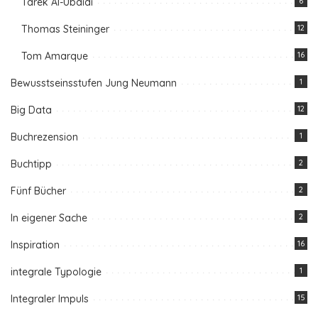
Tarek Al-Ubaidi
6
Thomas Steininger
12
Tom Amarque
16
Bewusstseinsstufen Jung Neumann
1
Big Data
12
Buchrezension
1
Buchtipp
2
Fünf Bücher
2
In eigener Sache
2
Inspiration
16
integrale Typologie
1
Integraler Impuls
15