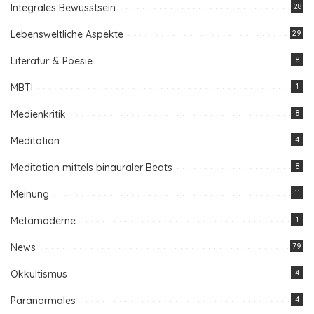
Integrales Bewusstsein
28
Lebensweltliche Aspekte
29
Literatur & Poesie
8
MBTI
1
Medienkritik
8
Meditation
4
Meditation mittels binauraler Beats
8
Meinung
11
Metamoderne
1
News
79
Okkultismus
4
Paranormales
4