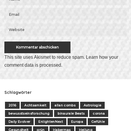
This site uses Akismet to reduce spam.
Learn how your
comment data is processed
.
Schlagwörter
2016
Achtsamkeit
allan combs
Astrologie
bewusstseinsforschung
binaurale Beats
corona
Daily Evolver
EnlightenNext
Europa
Gefühle
Gesundheit
grün
Habermas
Heilung