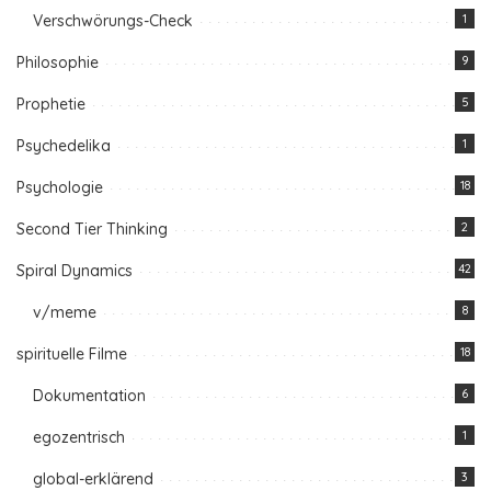
Verschwörungs-Check
1
Philosophie
9
Prophetie
5
Psychedelika
1
Psychologie
18
Second Tier Thinking
2
Spiral Dynamics
42
v/meme
8
spirituelle Filme
18
Dokumentation
6
egozentrisch
1
global-erklärend
3