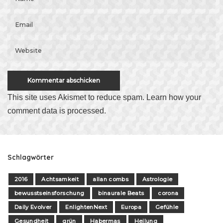
This site uses Akismet to reduce spam.
Learn how your
comment data is processed
.
Schlagwörter
2016
Achtsamkeit
allan combs
Astrologie
bewusstseinsforschung
binaurale Beats
corona
Daily Evolver
EnlightenNext
Europa
Gefühle
Gesundheit
grün
Habermas
Heilung