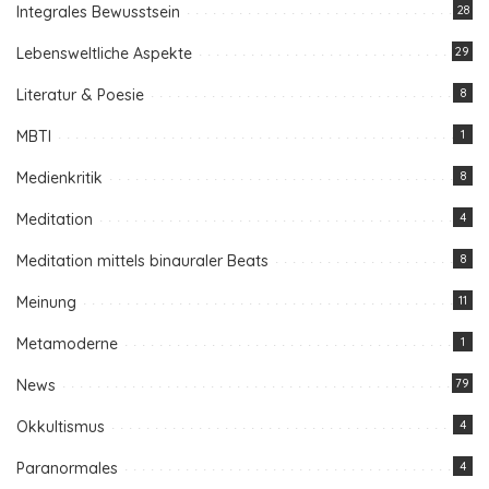
Integrales Bewusstsein
28
Lebensweltliche Aspekte
29
Literatur & Poesie
8
MBTI
1
Medienkritik
8
Meditation
4
Meditation mittels binauraler Beats
8
Meinung
11
Metamoderne
1
News
79
Okkultismus
4
Paranormales
4