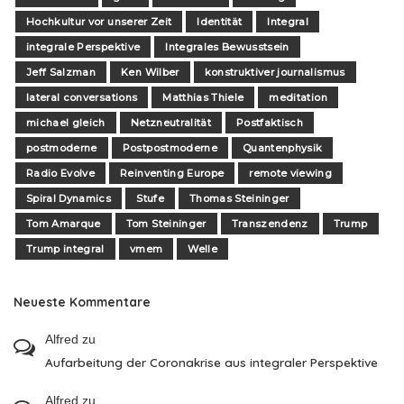
Hochkultur vor unserer Zeit
Identität
Integral
integrale Perspektive
Integrales Bewusstsein
Jeff Salzman
Ken Wilber
konstruktiver journalismus
lateral conversations
Matthias Thiele
meditation
michael gleich
Netzneutralität
Postfaktisch
postmoderne
Postpostmoderne
Quantenphysik
Radio Evolve
Reinventing Europe
remote viewing
Spiral Dynamics
Stufe
Thomas Steininger
Tom Amarque
Tom Steininger
Transzendenz
Trump
Trump integral
vmem
Welle
Neueste Kommentare
Alfred
zu
Aufarbeitung der Coronakrise aus integraler Perspektive
Alfred
zu