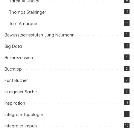
Tarek Al-Ubaidi
6
Thomas Steininger
12
Tom Amarque
16
Bewusstseinsstufen Jung Neumann
1
Big Data
12
Buchrezension
1
Buchtipp
2
Fünf Bücher
2
In eigener Sache
2
Inspiration
16
integrale Typologie
1
Integraler Impuls
15