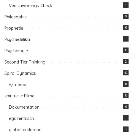
Verschwörungs-Check
1
Philosophie
9
Prophetie
5
Psychedelika
1
Psychologie
18
Second Tier Thinking
2
Spiral Dynamics
42
v/meme
8
spirituelle Filme
18
Dokumentation
6
egozentrisch
1
global-erklärend
3