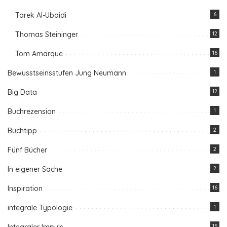
Tarek Al-Ubaidi
6
Thomas Steininger
12
Tom Amarque
16
Bewusstseinsstufen Jung Neumann
1
Big Data
12
Buchrezension
1
Buchtipp
2
Fünf Bücher
2
In eigener Sache
2
Inspiration
16
integrale Typologie
1
15