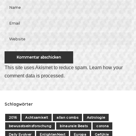
This site uses Akismet to reduce spam.
Learn how your
comment data is processed
.
Schlagwörter
2016
Achtsamkeit
allan combs
Astrologie
bewusstseinsforschung
binaurale Beats
corona
Daily Evolver
EnlightenNext
Europa
Gefühle