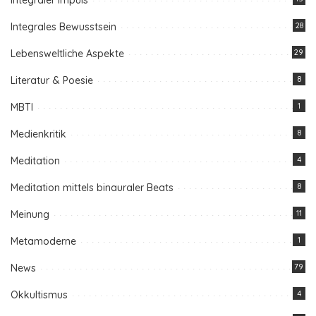
Integraler Impuls
Integrales Bewusstsein
28
Lebensweltliche Aspekte
29
Literatur & Poesie
8
MBTI
1
Medienkritik
8
Meditation
4
Meditation mittels binauraler Beats
8
Meinung
11
Metamoderne
1
News
79
Okkultismus
4