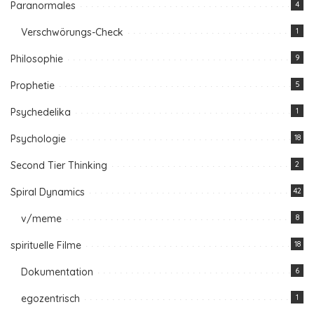
Paranormales
4
Verschwörungs-Check
1
Philosophie
9
Prophetie
5
Psychedelika
1
Psychologie
18
Second Tier Thinking
2
Spiral Dynamics
42
v/meme
8
spirituelle Filme
18
Dokumentation
6
egozentrisch
1