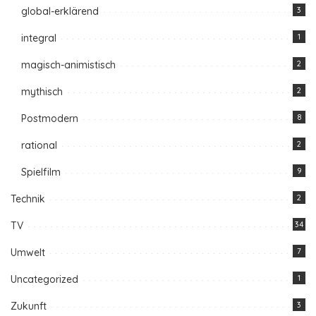
global-erklärend
3
integral
1
magisch-animistisch
2
mythisch
2
Postmodern
8
rational
2
Spielfilm
9
Technik
2
TV
34
Umwelt
7
Uncategorized
1
Zukunft
3