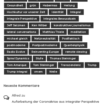
Gesundheit
grün
Habermas
Heilung
Hochkultur vor unserer Zeit
Identität
Integral
integrale Perspektive
Integrales Bewusstsein
Jeff Salzman
Ken Wilber
konstruktiver journalismus
lateral conversations
Matthias Thiele
meditation
michael gleich
Netzneutralität
Postfaktisch
postmoderne
Postpostmoderne
Quantenphysik
Radio Evolve
Reinventing Europe
remote viewing
Spiral Dynamics
Stufe
Thomas Steininger
Tom Amarque
Tom Steininger
Transzendenz
Trump
Trump integral
vmem
Welle
Neueste Kommentare
Alfred
zu
Aufarbeitung der Coronakrise aus integraler Perspektive