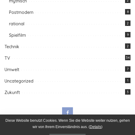
mythisch
2
Postmodern
8
rational
2
Spielfilm
9
Technik
2
TV
34
Umwelt
7
Uncategorized
1
Zukunft
3
Diese Website benutzt Cookies. Wenn Sie die Website weiter nutzen, gehen
wir von Ihrem Einverständnis aus. (
Details
)