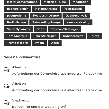
lateral conversations
Matthias Thiele
meditation
michael gleich
Netzneutralität
Postfaktisch
postmoderne
Postpostmoderne
Quantenphysik
Radio Evolve
Reinventing Europe
remote viewing
Spiral Dynamics
Stufe
Thomas Steininger
Tom Amarque
Tom Steininger
Transzendenz
Trump
Trump integral
vmem
Welle
Neueste Kommentare
Alfred
zu
Aufarbeitung der Coronakrise aus integraler Perspektive
Alfred
zu
Aufarbeitung der Coronakrise aus integraler Perspektive
Stephan
zu
Ist Putin rot und der Westen grün?