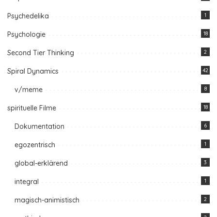
Psychedelika
1
Psychologie
18
Second Tier Thinking
2
Spiral Dynamics
42
v/meme
8
spirituelle Filme
18
Dokumentation
6
egozentrisch
1
global-erklärend
3
integral
1
magisch-animistisch
2