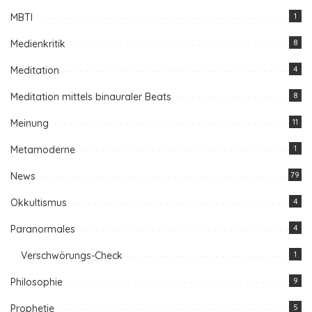
MBTI
1
Medienkritik
8
Meditation
4
Meditation mittels binauraler Beats
8
Meinung
11
Metamoderne
1
News
79
Okkultismus
4
Paranormales
4
Verschwörungs-Check
1
Philosophie
9
Prophetie
5