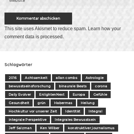
This site uses Akismet to reduce spam.
Learn how your
comment data is processed
.
Schlagwörter
2016
Achtsamkeit
allan combs
Astrologie
bewusstseinsforschung
binaurale Beats
corona
Daily Evolver
EnlightenNext
Europa
Gefühle
Gesundheit
grün
Habermas
Heilung
Hochkultur vor unserer Zeit
Identität
Integral
integrale Perspektive
Integrales Bewusstsein
Jeff Salzman
Ken Wilber
konstruktiver journalismus