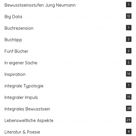
Bewusstseinsstufen Jung Neumann
1
Big Data
12
Buchrezension
1
Buchtipp
2
Fünf Bücher
2
In eigener Sache
2
Inspiration
16
integrale Typologie
1
Integraler Impuls
15
Integrales Bewusstsein
28
Lebensweltliche Aspekte
29
Literatur & Poesie
8