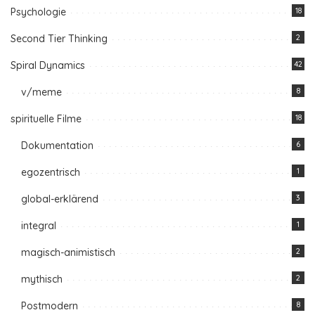
Psychologie
18
Second Tier Thinking
2
Spiral Dynamics
42
v/meme
8
spirituelle Filme
18
Dokumentation
6
egozentrisch
1
global-erklärend
3
integral
1
magisch-animistisch
2
mythisch
2
Postmodern
8