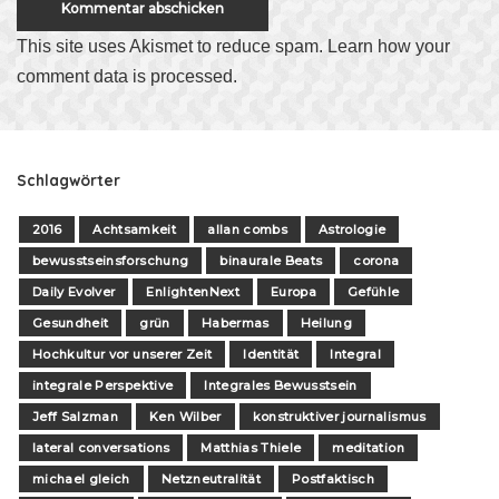
This site uses Akismet to reduce spam.
Learn how your
comment data is processed
.
Schlagwörter
2016
Achtsamkeit
allan combs
Astrologie
bewusstseinsforschung
binaurale Beats
corona
Daily Evolver
EnlightenNext
Europa
Gefühle
Gesundheit
grün
Habermas
Heilung
Hochkultur vor unserer Zeit
Identität
Integral
integrale Perspektive
Integrales Bewusstsein
Jeff Salzman
Ken Wilber
konstruktiver journalismus
lateral conversations
Matthias Thiele
meditation
michael gleich
Netzneutralität
Postfaktisch