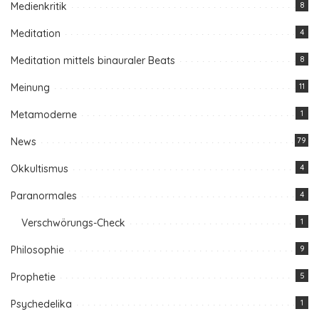
Medienkritik
8
Meditation
4
Meditation mittels binauraler Beats
8
Meinung
11
Metamoderne
1
News
79
Okkultismus
4
Paranormales
4
Verschwörungs-Check
1
Philosophie
9
Prophetie
5
Psychedelika
1