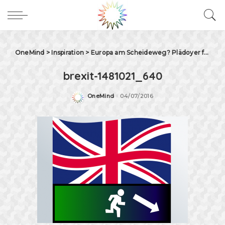
OneMind
>
Inspiration
>
Europa am Scheideweg? Plädoyer für ein integrales Europa
brexit-1481021_640
OneMind
04/07/2016
Posted
by