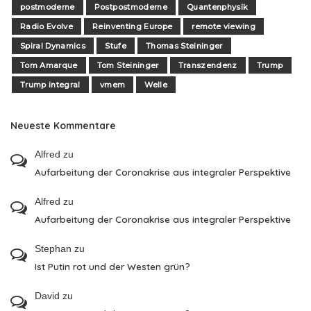
postmoderne
Postpostmoderne
Quantenphysik
Radio Evolve
Reinventing Europe
remote viewing
Spiral Dynamics
Stufe
Thomas Steininger
Tom Amarque
Tom Steininger
Transzendenz
Trump
Trump integral
vmem
Welle
Neueste Kommentare
Alfred
zu
Aufarbeitung der Coronakrise aus integraler Perspektive
Alfred
zu
Aufarbeitung der Coronakrise aus integraler Perspektive
Stephan
zu
Ist Putin rot und der Westen grün?
David
zu