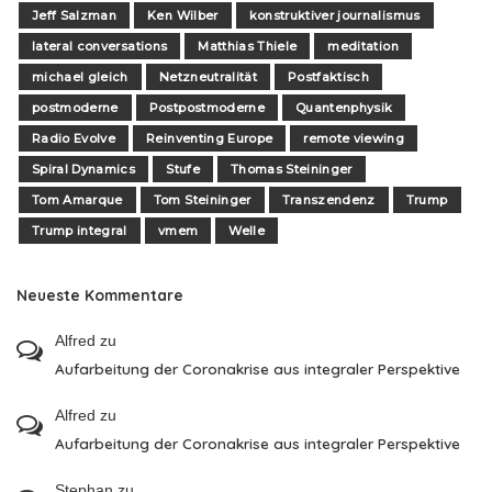
Jeff Salzman
Ken Wilber
konstruktiver journalismus
lateral conversations
Matthias Thiele
meditation
michael gleich
Netzneutralität
Postfaktisch
postmoderne
Postpostmoderne
Quantenphysik
Radio Evolve
Reinventing Europe
remote viewing
Spiral Dynamics
Stufe
Thomas Steininger
Tom Amarque
Tom Steininger
Transzendenz
Trump
Trump integral
vmem
Welle
Neueste Kommentare
Alfred
zu
Aufarbeitung der Coronakrise aus integraler Perspektive
Alfred
zu
Aufarbeitung der Coronakrise aus integraler Perspektive
Stephan
zu