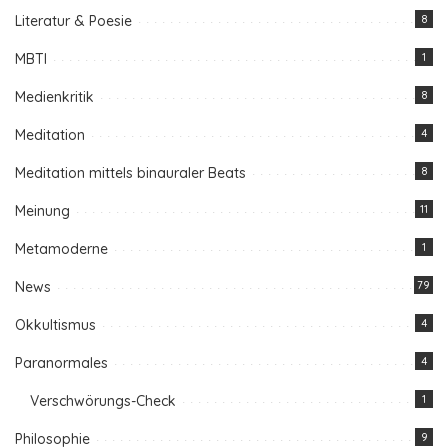
Literatur & Poesie
8
MBTI
1
Medienkritik
8
Meditation
4
Meditation mittels binauraler Beats
8
Meinung
11
Metamoderne
1
News
79
Okkultismus
4
Paranormales
4
Verschwörungs-Check
1
Philosophie
9