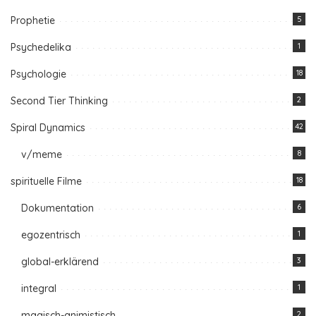
Prophetie
5
Psychedelika
1
Psychologie
18
Second Tier Thinking
2
Spiral Dynamics
42
v/meme
8
spirituelle Filme
18
Dokumentation
6
egozentrisch
1
global-erklärend
3
integral
1
magisch-animistisch
2