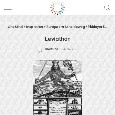
OneMind
>
Inspiration
>
Europa am Scheideweg? Plädoyer für ein integrales Europa
Leviathan
OneMind
04/07/2016
Posted
by