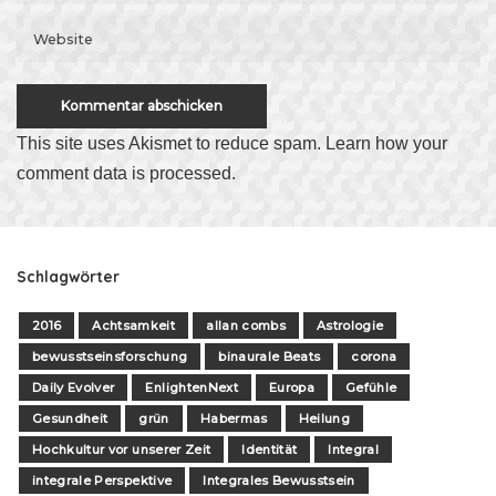
This site uses Akismet to reduce spam.
Learn how your
comment data is processed
.
Schlagwörter
2016
Achtsamkeit
allan combs
Astrologie
bewusstseinsforschung
binaurale Beats
corona
Daily Evolver
EnlightenNext
Europa
Gefühle
Gesundheit
grün
Habermas
Heilung
Hochkultur vor unserer Zeit
Identität
Integral
integrale Perspektive
Integrales Bewusstsein