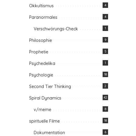
Okkultismus
4
Paranormales
4
Verschwörungs-Check
1
Philosophie
9
Prophetie
5
Psychedelika
1
Psychologie
18
Second Tier Thinking
2
Spiral Dynamics
42
v/meme
8
spirituelle Filme
18
Dokumentation
6