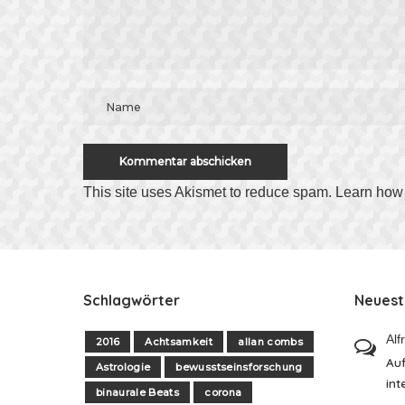
This site uses Akismet to reduce spam.
Learn how 
Schlagwörter
Neues
Alf
2016
Achtsamkeit
allan combs
Auf
Astrologie
bewusstseinsforschung
int
binaurale Beats
corona