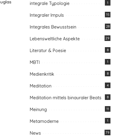
ouglas
integrale Typologie
1
Integraler Impuls
15
Integrales Bewusstsein
28
Lebensweltliche Aspekte
29
Literatur & Poesie
8
MBTI
1
Medienkritik
8
Meditation
4
Meditation mittels binauraler Beats
8
Meinung
11
Metamoderne
1
News
79