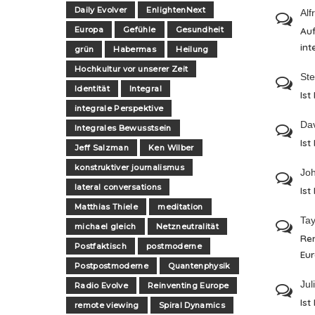
Daily Evolver
EnlightenNext
Alf
Europa
Gefühle
Gesundheit
Auf
int
grün
Habermas
Heilung
Hochkultur vor unserer Zeit
St
Identität
Integral
Ist
integrale Perspektive
Da
Integrales Bewusstsein
Ist
Jeff Salzman
Ken Wilber
konstruktiver journalismus
Jo
lateral conversations
Ist
Matthias Thiele
meditation
Tay
michael gleich
Netzneutralität
Re
Postfaktisch
postmoderne
Eu
Postpostmoderne
Quantenphysik
Jul
Radio Evolve
Reinventing Europe
Ist
remote viewing
Spiral Dynamics