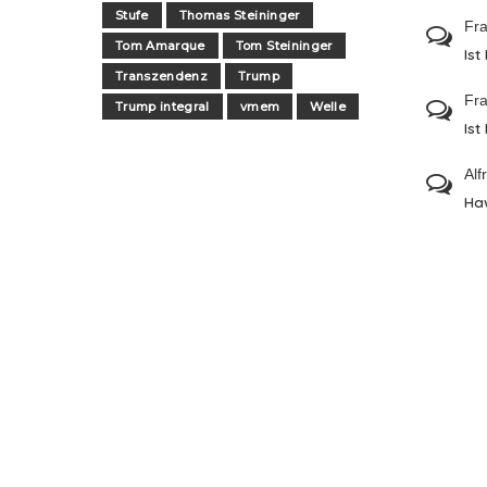
Stufe
Thomas Steininger
Fra
Tom Amarque
Tom Steininger
Ist
Transzendenz
Trump
Fra
Trump integral
vmem
Welle
Ist
Alf
Ha