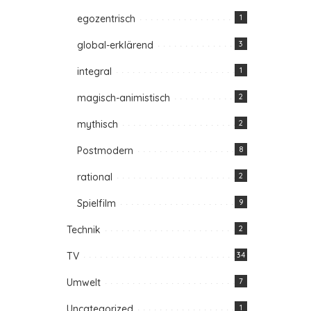
egozentrisch
1
global-erklärend
3
integral
1
magisch-animistisch
2
mythisch
2
Postmodern
8
rational
2
Spielfilm
9
Technik
2
TV
34
Umwelt
7
Uncategorized
1