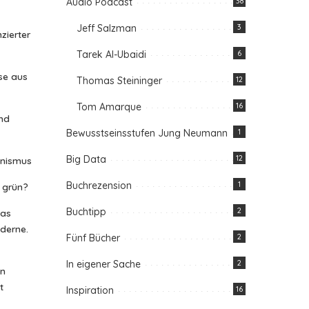
Audio Podcast
38
Jeff Salzman
3
zierter
Tarek Al-Ubaidi
6
se aus
Thomas Steininger
12
Tom Amarque
16
nd
Bewusstseinsstufen Jung Neumann
1
Big Data
12
anismus
Buchrezension
1
n grün?
Buchtipp
2
das
oderne.
Fünf Bücher
2
In eigener Sache
2
in
t
Inspiration
16