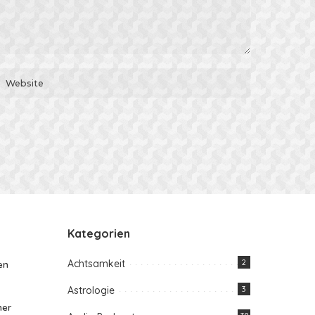
Kategorien
Achtsamkeit
2
en
Astrologie
3
her