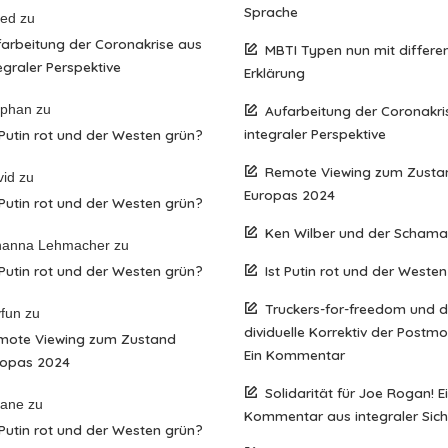
Sprache
red
zu
arbeitung der Coronakrise aus
MBTI Typen nun mit differen
egraler Perspektive
Erklärung
ephan
zu
Aufarbeitung der Coronakri
integraler Perspektive
 Putin rot und der Westen grün?
Remote Viewing zum Zusta
vid
zu
Europas 2024
 Putin rot und der Westen grün?
Ken Wilber und der Scham
hanna Lehmacher
zu
 Putin rot und der Westen grün?
Ist Putin rot und der Weste
Truckers-for-freedom und 
fun
zu
dividuelle Korrektiv der Postm
mote Viewing zum Zustand
Ein Kommentar
ropas 2024
Solidarität für Joe Rogan! E
iane
zu
Kommentar aus integraler Sich
 Putin rot und der Westen grün?