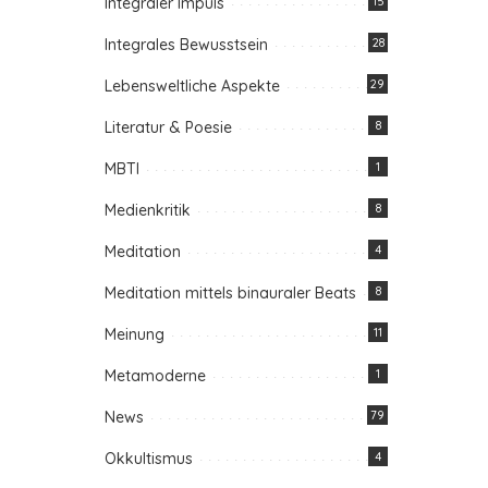
Integraler Impuls
15
Integrales Bewusstsein
28
Lebensweltliche Aspekte
29
Literatur & Poesie
8
MBTI
1
Medienkritik
8
Meditation
4
Meditation mittels binauraler Beats
8
Meinung
11
Metamoderne
1
News
79
Okkultismus
4