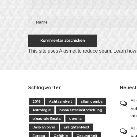
This site uses Akismet to reduce spam.
Learn how 
Schlagwörter
Neues
Alf
2016
Achtsamkeit
allan combs
Auf
Astrologie
bewusstseinsforschung
int
binaurale Beats
corona
Daily Evolver
EnlightenNext
Alf
Europa
Gefühle
Gesundheit
Auf