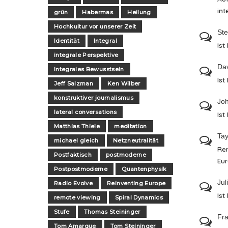
int
grün
Habermas
Heilung
Hochkultur vor unserer Zeit
St
Identität
Integral
Ist
integrale Perspektive
Da
Integrales Bewusstsein
Ist
Jeff Salzman
Ken Wilber
konstruktiver journalismus
Jo
lateral conversations
Ist
Matthias Thiele
meditation
Tay
michael gleich
Netzneutralität
Re
Postfaktisch
postmoderne
Eu
Postpostmoderne
Quantenphysik
Jul
Radio Evolve
Reinventing Europe
Ist
remote viewing
Spiral Dynamics
Stufe
Thomas Steininger
Fra
Tom Amarque
Tom Steininger