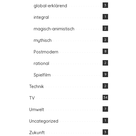
global-erklärend
3
integral
1
magisch-animistisch
2
mythisch
2
Postmodern
8
rational
2
Spielfilm
9
Technik
2
TV
34
Umwelt
7
Uncategorized
1
Zukunft
3