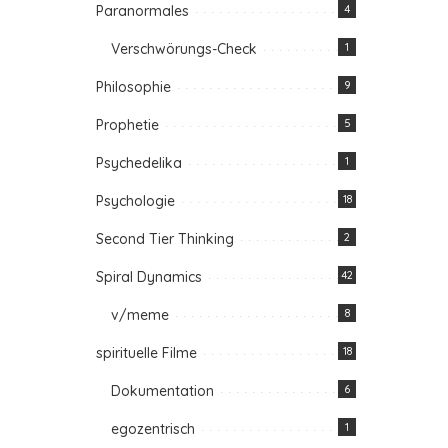
Paranormales
4
Verschwörungs-Check
1
Philosophie
9
Prophetie
5
Psychedelika
1
Psychologie
18
Second Tier Thinking
2
Spiral Dynamics
42
v/meme
8
spirituelle Filme
18
Dokumentation
6
egozentrisch
1