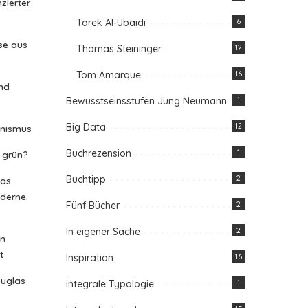
zierter
Tarek Al-Ubaidi
6
se aus
Thomas Steininger
12
Tom Amarque
16
nd
Bewusstseinsstufen Jung Neumann
1
Big Data
12
anismus
Buchrezension
1
n grün?
Buchtipp
2
das
oderne.
Fünf Bücher
2
In eigener Sache
2
in
t
Inspiration
16
ouglas
integrale Typologie
1