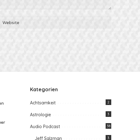
Kategorien
Achtsamkeit
2
en
Astrologie
3
her
Audio Podcast
38
Jeff Salzman
3