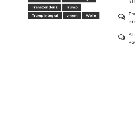
Ist
Transzendenz
Trump
Fra
Trump integral
vmem
Welle
Ist
Alf
Ha