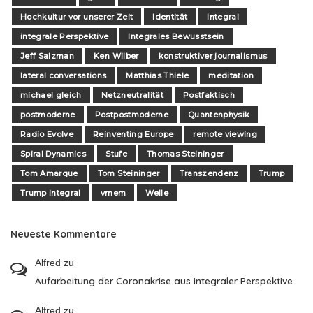
Hochkultur vor unserer Zeit
Identität
Integral
integrale Perspektive
Integrales Bewusstsein
Jeff Salzman
Ken Wilber
konstruktiver journalismus
lateral conversations
Matthias Thiele
meditation
michael gleich
Netzneutralität
Postfaktisch
postmoderne
Postpostmoderne
Quantenphysik
Radio Evolve
Reinventing Europe
remote viewing
Spiral Dynamics
Stufe
Thomas Steininger
Tom Amarque
Tom Steininger
Transzendenz
Trump
Trump integral
vmem
Welle
Neueste Kommentare
Alfred
zu
Aufarbeitung der Coronakrise aus integraler Perspektive
Alfred
zu