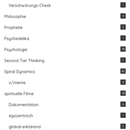
Verschwörungs-Check
1
Philosophie
9
Prophetie
5
Psychedelika
1
Psychologie
18
Second Tier Thinking
2
Spiral Dynamics
42
v/meme
8
spirituelle Filme
18
Dokumentation
6
egozentrisch
1
global-erklärend
3