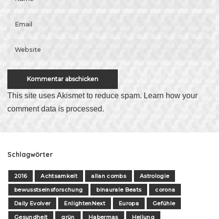
This site uses Akismet to reduce spam.
Learn how your
comment data is processed
.
Schlagwörter
2016
Achtsamkeit
allan combs
Astrologie
bewusstseinsforschung
binaurale Beats
corona
Daily Evolver
EnlightenNext
Europa
Gefühle
Gesundheit
grün
Habermas
Heilung