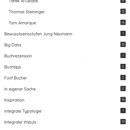
Tarek Al-Ubaidi
6
Thomas Steininger
12
Tom Amarque
16
Bewusstseinsstufen Jung Neumann
1
Big Data
12
Buchrezension
1
Buchtipp
2
Fünf Bücher
2
In eigener Sache
2
Inspiration
16
integrale Typologie
1
Integraler Impuls
15