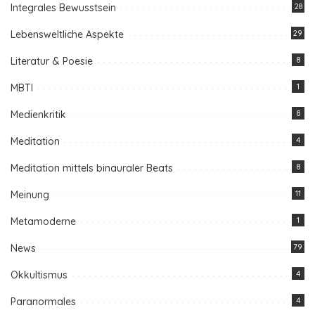
Integrales Bewusstsein
28
Lebensweltliche Aspekte
29
Literatur & Poesie
8
MBTI
1
Medienkritik
8
Meditation
4
Meditation mittels binauraler Beats
8
Meinung
11
Metamoderne
1
News
79
Okkultismus
4
Paranormales
4