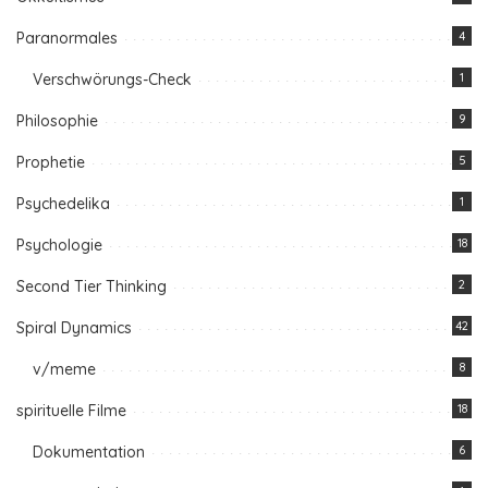
Paranormales
4
Verschwörungs-Check
1
Philosophie
9
Prophetie
5
Psychedelika
1
Psychologie
18
Second Tier Thinking
2
Spiral Dynamics
42
v/meme
8
spirituelle Filme
18
Dokumentation
6