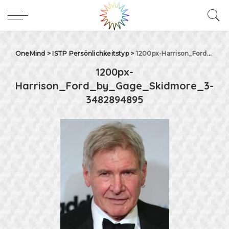
OneMind
>
ISTP Persönlichkeitstyp
>
1200px-Harrison_Ford_by_Gage_Skidmore_3-3482894895
1200px-
Harrison_Ford_by_Gage_Skidmore_3-
3482894895