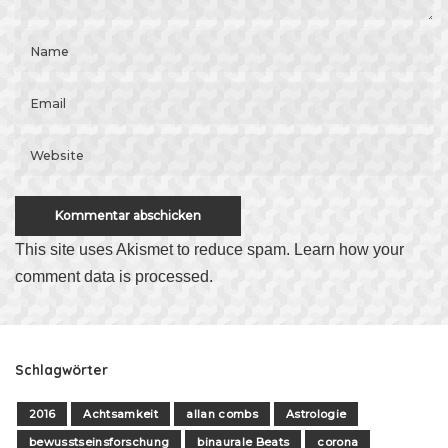
This site uses Akismet to reduce spam.
Learn how your
comment data is processed
.
Schlagwörter
2016
Achtsamkeit
allan combs
Astrologie
bewusstseinsforschung
binaurale Beats
corona