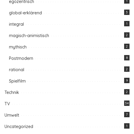
egozentrisch
1
global-erklärend
3
integral
1
magisch-animistisch
2
mythisch
2
Postmodern
8
rational
2
Spielfilm
9
Technik
2
TV
34
Umwelt
7
Uncategorized
1