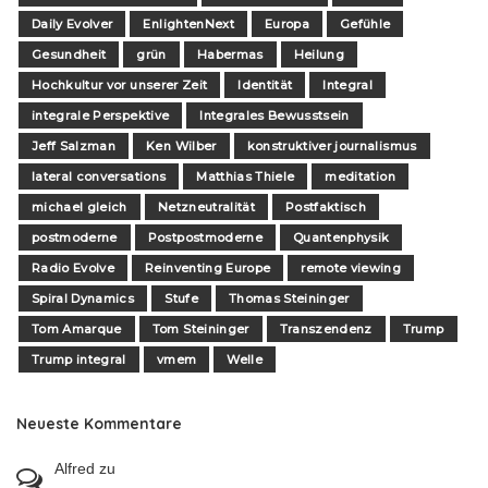
Daily Evolver
EnlightenNext
Europa
Gefühle
Gesundheit
grün
Habermas
Heilung
Hochkultur vor unserer Zeit
Identität
Integral
integrale Perspektive
Integrales Bewusstsein
Jeff Salzman
Ken Wilber
konstruktiver journalismus
lateral conversations
Matthias Thiele
meditation
michael gleich
Netzneutralität
Postfaktisch
postmoderne
Postpostmoderne
Quantenphysik
Radio Evolve
Reinventing Europe
remote viewing
Spiral Dynamics
Stufe
Thomas Steininger
Tom Amarque
Tom Steininger
Transzendenz
Trump
Trump integral
vmem
Welle
Neueste Kommentare
Alfred
zu