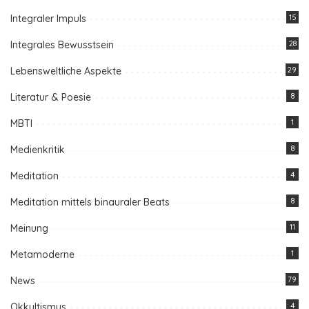
Integraler Impuls
15
Integrales Bewusstsein
28
Lebensweltliche Aspekte
29
Literatur & Poesie
8
MBTI
1
Medienkritik
8
Meditation
4
Meditation mittels binauraler Beats
8
Meinung
11
Metamoderne
1
News
79
Okkultismus
4